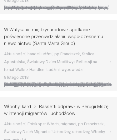
9 lutego 2018
Dramatyczne losy współczesnych ofiar to historie, które powinny poruszać, które powinny wywoływać łzy. Nie dlatego, że są rzewne, niczym filmy w kinie, ale dlatego, że zmuszają do refleksji: ja także przyczyniam się do tego dramatu i w taki czy inny sposób, pozwalam na to, by on trwał – mówi w rozmowie z KAI rzecznik prasowy…
W Watykanie międzynarodowe spotkanie
poświęcone przeciwdziałaniu współczesnemu
niewolnictwu (Santa Marta Group)
Aktualności
,
handel ludźmi
,
pp Franciszek
,
Stolica
Apostolska
,
Światowy Dzień Modlitwy i Refleksji na
temat Walki z Handlem Ludźmi
,
wypowiedzi
8 lutego 2018
Biskupi, funkcjonariusze służb przeciwdziałających handlowi ludźmi i członkowie wspólnot pomagających jego ofiarom rozpoczynają w Rzymie obrady 5. Międzynarodowej Konferencji Santa Marta Group – inicjatywy powołanej przez papieża Franciszka na rzecz zwalczania współczesnych form niewolnictwa. Polskę reprezentują w Watykanie bp Krzysztof Zadarko oraz przedstawiciele policji. Podczas dwudniowego spotkania, reprezentanci ponad 30 krajów świata: delegaci konferencji biskupich,…
Włochy: kard. G. Bassetti odprawił w Perugii Mszę
w intencji migrantów i uchodźców
Aktualności
,
Episkopat Włoch
,
migranci
,
pp Franciszek
,
Światowy Dzień Migranta i Uchodźcy
,
uchodźcy
,
Włochy
,
wypowiedzi