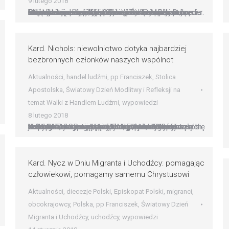
9 lutego 2018
O konkretne współdziałanie w walce z handlem ludźmi zaapelował dziś Ojciec Święty przyjmując uczestników obradującej w Watykanie 5. Międzynarodowej Konferencji Santa Marta Group. Przedstawiciele ponad 30 krajów: biskupi, funkcjonariusze służb i członkowie wspólnot, rozmawiają o tym, jak pomagać ofiarom handlu ludźmi i uwrażliwiać społeczeństwo na ten proceder. Oto tekst papieskiego przemówienia w tłumaczeniu na język…
Kard. Nichols: niewolnictwo dotyka najbardziej
bezbronnych członków naszych wspólnot
Aktualności
,
handel ludźmi
,
pp Franciszek
,
Stolica
Apostolska
,
Światowy Dzień Modlitwy i Refleksji na
temat Walki z Handlem Ludźmi
,
wypowiedzi
8 lutego 2018
Niewolnictwo wciąż dotyka najbardziej bezbronnych członków naszego społeczeństwa, a najnowsze dane ONZ sugerują, że obecnie ponad 40 mln osób jest jego ofiarami – przypomniał kard. Vincent Nichols na rozpoczęcie 5. Międzynarodowej Konferencji Santa Marta Group, która rozpoczęła się w Watykanie. Przedstawiciele ponad 30 krajów: biskupi, funkcjonariusze służb i członkowie wspólnot, rozmawiają o tym, jak pomagać…
Kard. Nycz w Dniu Migranta i Uchodźcy: pomagając
człowiekowi, pomagamy samemu Chrystusowi
Aktualności
,
diecezje Polski
,
Episkopat Polski
,
migranci
,
obcokrajowcy
,
Polska
,
pp Franciszek
,
Światowy Dzień
Migranta i Uchodźcy
,
uchodźcy
,
wypowiedzi