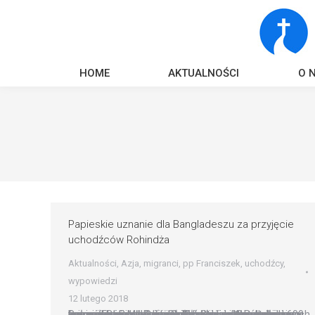
HOME
AKTUALNOŚCI
O 
Papieskie uznanie dla Bangladeszu za przyjęcie
uchodźców Rohindża
Aktualności
,
Azja
,
migranci
,
pp Franciszek
,
uchodźcy
,
wypowiedzi
12 lutego 2018
Papież Franciszek wyraził uznanie dla Bangladeszu za przyjęcie uchodźców Rohindża, prześladowanych w sąsiedniej Mjanmie. Schroniło się tam ponad 600 tys. członków tej muzułmańskiej mniejszości, żyjącej w stanie Rakhine. Słowa uznania zawiera komunikat Biura Prasowego Stolicy Apostolskiej, ogłoszony po dzisiejszej wizycie w Watykanie pani premier Bangladeszu Sheikh Hasiny. Spotkała się ona najpierw z papieżem Franciszkiem, a…