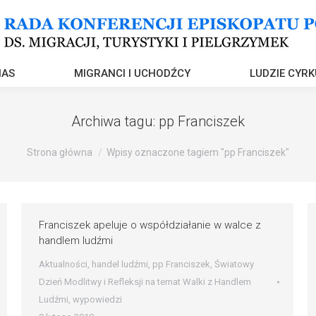
NAS
MIGRANCI I UCHODŹCY
LUDZIE CYRK
Archiwa tagu:
pp Franciszek
Strona główna
Wpisy oznaczone tagiem "pp Franciszek"
Franciszek apeluje o współdziałanie w walce z
handlem ludźmi
Aktualności
,
handel ludźmi
,
pp Franciszek
,
Światowy
Dzień Modlitwy i Refleksji na temat Walki z Handlem
Ludźmi
,
wypowiedzi