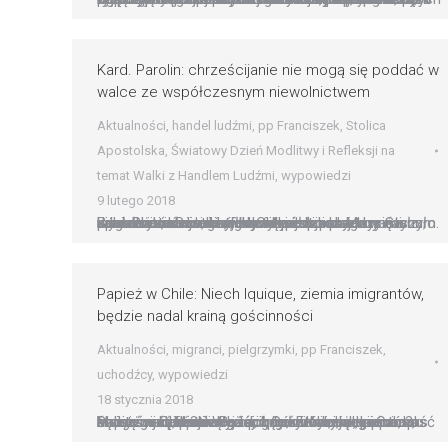
Kard. Parolin: chrześcijanie nie mogą się poddać w
walce ze współczesnym niewolnictwem
Aktualności
,
handel ludźmi
,
pp Franciszek
,
Stolica
Apostolska
,
Światowy Dzień Modlitwy i Refleksji na
temat Walki z Handlem Ludźmi
,
wypowiedzi
9 lutego 2018
Jako chrześcijanie nigdy się nie poddajemy niezależnie od tego, jak wielkie stoi przed nami wyzwanie, bo wiemy, że Chrystus przezwyciężył zło. Bóg wzywa nas do troski o najsłabszych w naszym społeczeństwie, o ofiary współczesnego niewolnictwa – mówił watykański sekretarz Stanu, kard. Pietro Parolin w homilii podczas Mszy św. z udziałem uczestników konferencji o przeciwdziałaniu handlowi…
Papież w Chile: Niech Iquique, ziemia imigrantów,
będzie nadal krainą gościnności
Aktualności
,
migranci
,
pielgrzymki
,
pp Franciszek
,
uchodźcy
,
wypowiedzi
18 stycznia 2018
Papież w Chile: Niech Iquique, ziemia imigrantów, będzie nadal krainą gościnności Niech Iquique, ?kraina marzeń? i ziemia imigrantów, będzie nadal krainą gościnności – zachęcił Franciszek podczas Mszy św. o Matce Bożej z Góry Karmel na Campo Lobito w Iquique. Wyjaśnił, że chodzi o „gościnność świąteczną, ponieważ dobrze wiemy, że nie ma chrześcijańskiej radości, gdy zamykają…