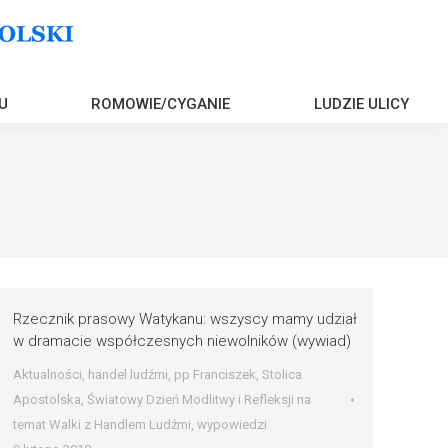
U
ROMOWIE/CYGANIE
LUDZIE ULICY
Rzecznik prasowy Watykanu: wszyscy mamy udział
w dramacie współczesnych niewolników (wywiad)
Aktualności
,
handel ludźmi
,
pp Franciszek
,
Stolica
Apostolska
,
Światowy Dzień Modlitwy i Refleksji na
temat Walki z Handlem Ludźmi
,
wypowiedzi