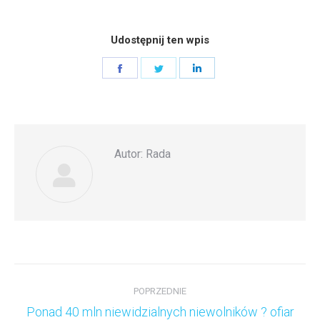
Udostępnij ten wpis
Share
Share
Share
on
on
on
Facebook
Twitter
LinkedIn
Autor:
Rada
Nawigacja
wpisów
POPRZEDNIE
Ponad 40 mln niewidzialnych niewolników ? ofiar
Poprzedni