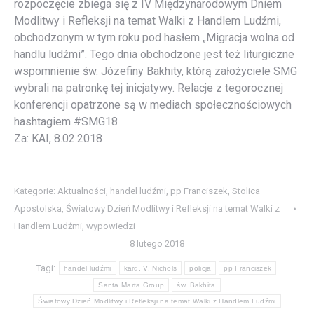
rozpoczęcie zbiega się z IV Międzynarodowym Dniem
Modlitwy i Refleksji na temat Walki z Handlem Ludźmi,
obchodzonym w tym roku pod hasłem „Migracja wolna od
handlu ludźmi”. Tego dnia obchodzone jest też liturgiczne
wspomnienie św. Józefiny Bakhity, którą założyciele SMG
wybrali na patronkę tej inicjatywy. Relacje z tegorocznej
konferencji opatrzone są w mediach społecznościowych
hashtagiem #SMG18
Za: KAI, 8.02.2018
Kategorie:
Aktualności
,
handel ludźmi
,
pp Franciszek
,
Stolica
Apostolska
,
Światowy Dzień Modlitwy i Refleksji na temat Walki z
Handlem Ludźmi
,
wypowiedzi
8 lutego 2018
Tagi:
handel ludźmi
kard. V. Nichols
policja
pp Franciszek
Santa Marta Group
św. Bakhita
Światowy Dzień Modlitwy i Refleksji na temat Walki z Handlem Ludźmi