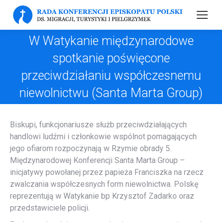
W Watykanie międzynarodowe
spotkanie poświęcone
przeciwdziałaniu współczesnemu
niewolnictwu (Santa Marta Group)
Biskupi, funkcjonariusze służb przeciwdziałających
handlowi ludźmi i członkowie wspólnot pomagających
jego ofiarom rozpoczynają w Rzymie obrady 5.
Międzynarodowej Konferencji Santa Marta Group –
inicjatywy powołanej przez papieża Franciszka na rzecz
zwalczania współczesnych form niewolnictwa. Polskę
reprezentują w Watykanie bp Krzysztof Zadarko oraz
przedstawiciele policji.