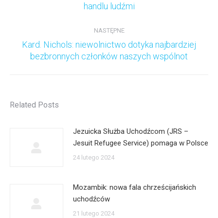
handlu ludźmi
wpis:
NASTĘPNE
Kard. Nichols: niewolnictwo dotyka najbardziej
Następny
bezbronnych członków naszych wspólnot
wpis:
Related Posts
Jezuicka Służba Uchodźcom (JRS –
Jesuit Refugee Service) pomaga w Polsce
24 lutego 2024
Mozambik: nowa fala chrześcijańskich
uchodźców
21 lutego 2024