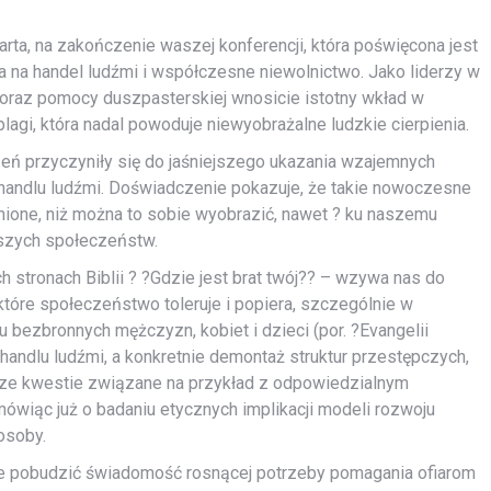
ta, na zakończenie waszej konferencji, która poświęcona jest
 na handel ludźmi i współczesne niewolnictwo. Jako liderzy w
 oraz pomocy duszpasterskiej wnosicie istotny wkład w
agi, która nadal powoduje niewyobrażalne ludzkie cierpienia.
zeń przyczyniły się do jaśniejszego ukazania wzajemnych
 handlu ludźmi. Doświadczenie pokazuje, że takie nowoczesne
nione, niż można to sobie wyobrazić, nawet ? ku naszemu
tszych społeczeństw.
h stronach Biblii ? ?Gdzie jest brat twój?? – wzywa nas do
tóre społeczeństwo toleruje i popiera, szczególnie w
 bezbronnych mężczyzn, kobiet i dzieci (por. ?Evangelii
 handlu ludźmi, a konkretnie demontaż struktur przestępczych,
ze kwestie związane na przykład z odpowiedzialnym
ówiąc już o badaniu etycznych implikacji modeli rozwoju
osoby.
e pobudzić świadomość rosnącej potrzeby pomagania ofiarom