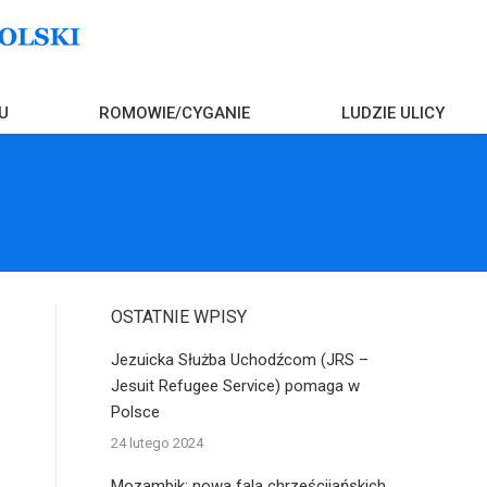
U
ROMOWIE/CYGANIE
LUDZIE ULICY
OSTATNIE WPISY
Jezuicka Służba Uchodźcom (JRS –
Jesuit Refugee Service) pomaga w
Polsce
24 lutego 2024
Mozambik: nowa fala chrześcijańskich