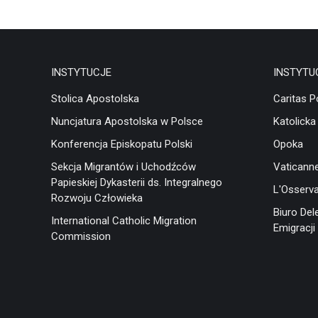
INSTYTUCJE
INSTYTU
Stolica Apostolska
Caritas P
Nuncjatura Apostolska w Polsce
Katolicka
Konferencja Episkopatu Polski
Opoka
Sekcja Migrantów i Uchodźców
Vaticann
Papieskiej Dykasterii ds. Integralnego
L'Osserv
Rozwoju Człowieka
Biuro Del
International Catholic Migration
Emigracji 
Commission