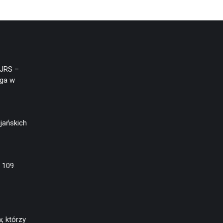
(JRS –
aga w
jańskich
 109.
, którzy