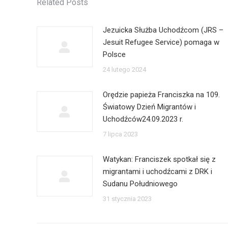
Related Posts
Jezuicka Służba Uchodźcom (JRS –
Jesuit Refugee Service) pomaga w
Polsce
24 lutego 2024
Orędzie papieża Franciszka na 109.
Światowy Dzień Migrantów i
Uchodźców24.09.2023 r.
7 lipca 2023
Watykan: Franciszek spotkał się z
migrantami i uchodźcami z DRK i
Sudanu Południowego
31 stycznia 2023