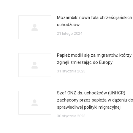
Mozambik: nowa fala chrześcijańskich
uchodźców
21 lutego 2024
Papież modlił się za migrantów, którzy
zginęli zmierzając do Europy
31 stycznia 2023
Szef ONZ ds. uchodźców (UNHCR)
zachęcony przez papieża w dążeniu d
sprawiedliwej polityki migracyjnej
30 stycznia 2023