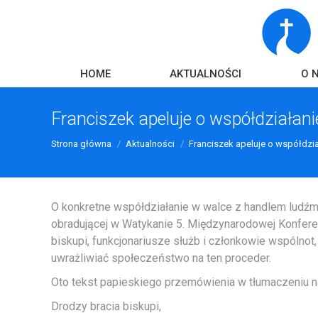
HOME
AKTUALNOŚCI
O 
Franciszek apeluje o współdziałan
Strona główna
Aktualności
Franciszek apeluje o współdzi
O konkretne współdziałanie w walce z handlem ludźm
obradującej w Watykanie 5. Międzynarodowej Konferen
biskupi, funkcjonariusze służb i członkowie wspólnot,
uwrażliwiać społeczeństwo na ten proceder.
Oto tekst papieskiego przemówienia w tłumaczeniu na
Drodzy bracia biskupi,