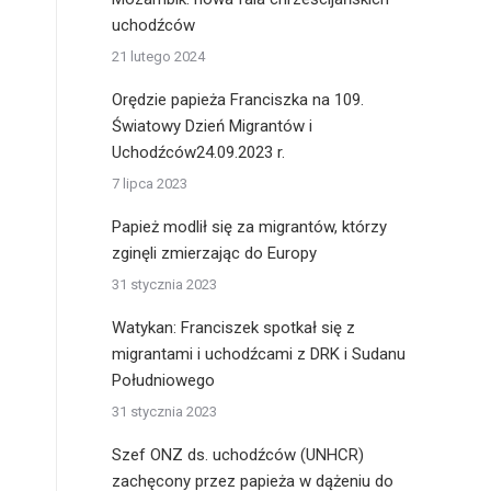
uchodźców
21 lutego 2024
Orędzie papieża Franciszka na 109.
Światowy Dzień Migrantów i
Uchodźców24.09.2023 r.
7 lipca 2023
Papież modlił się za migrantów, którzy
zginęli zmierzając do Europy
31 stycznia 2023
Watykan: Franciszek spotkał się z
migrantami i uchodźcami z DRK i Sudanu
Południowego
31 stycznia 2023
Szef ONZ ds. uchodźców (UNHCR)
zachęcony przez papieża w dążeniu do