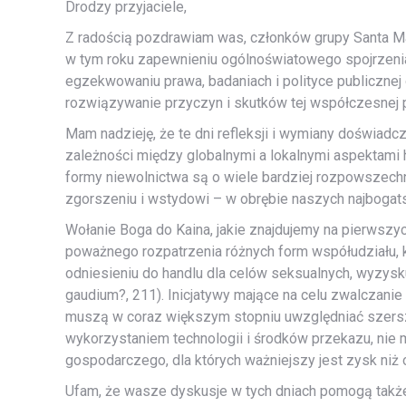
Drodzy przyjaciele,
Z radością pozdrawiam was, członków grupy Santa Mar
w tym roku zapewnieniu ogólnoświatowego spojrzenia
egzekwowaniu prawa, badaniach i polityce publicznej
rozwiązywanie przyczyn i skutków tej współczesnej pl
Mam nadzieję, że te dni refleksji i wymiany doświadc
zależności między globalnymi a lokalnymi aspektami
formy niewolnictwa są o wiele bardziej rozpowszech
zgorszeniu i wstydowi – w obrębie naszych najboga
Wołanie Boga do Kaina, jakie znajdujemy na pierwszyc
poważnego rozpatrzenia różnych form współudziału, k
odniesieniu do handlu dla celów seksualnych, wyzysku
gaudium?, 211). Inicjatywy mające na celu zwalczanie
muszą w coraz większym stopniu uwzględniać szers
wykorzystaniem technologii i środków przekazu, nie m
gospodarczego, dla których ważniejszy jest zysk niż 
Ufam, że wasze dyskusje w tych dniach pomogą takż