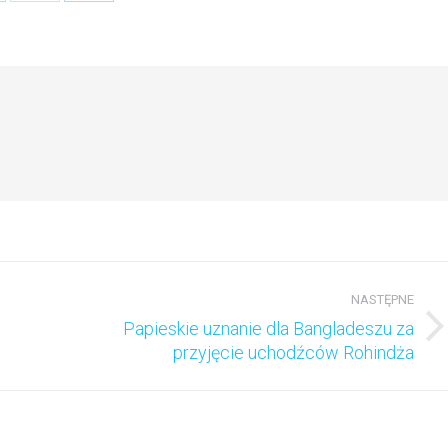
n
on
on
acebook
Twitter
LinkedIn
NASTĘPNE
Papieskie uznanie dla Bangladeszu za
Następny
przyjęcie uchodźców Rohindża
wpis: