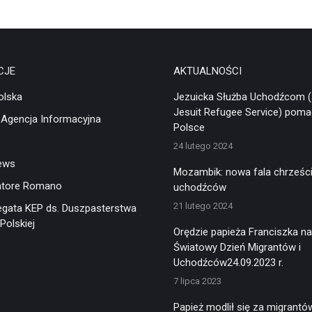
CJE
AKTUALNOŚCI
olska
Jezuicka Służba Uchodźcom 
Jesuit Refugee Service) pom
 Agencja Informacyjna
Polsce
24 lutego 2024
ews
Mozambik: nowa fala chrześci
atore Romano
uchodźców
21 lutego 2024
egata KEP ds. Duszpasterstwa
Polskiej
Orędzie papieża Franciszka na
Światowy Dzień Migrantów i
Uchodźców24.09.2023 r.
7 lipca 2023
Papież modlił się za migrantów