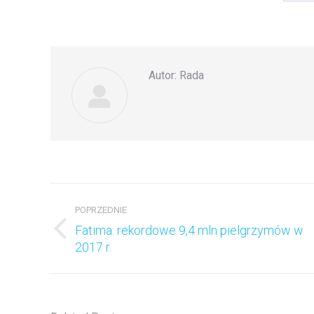
o
F
Autor:
Rada
Nawigacja
wpisów
POPRZEDNIE
Fatima: rekordowe 9,4 mln pielgrzymów w
Poprzedni
2017 r.
wpis: