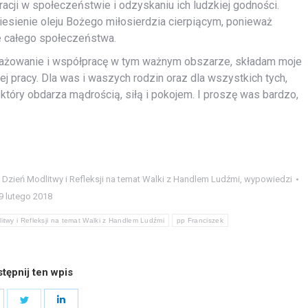
acji w społeczeństwie i odzyskaniu ich ludzkiej godności.
iesienie oleju Bożego miłosierdzia cierpiącym, ponieważ
ie całego społeczeństwa.
gażowanie i współpracę w tym ważnym obszarze, składam moje
j pracy. Dla was i waszych rodzin oraz dla wszystkich tych,
tóry obdarza mądrością, siłą i pokojem. I proszę was bardzo,
Dzień Modlitwy i Refleksji na temat Walki z Handlem Ludźmi
,
wypowiedzi
9 lutego 2018
twy i Refleksji na temat Walki z Handlem Ludźmi
pp Franciszek
tępnij ten wpis
hare
Share
Share