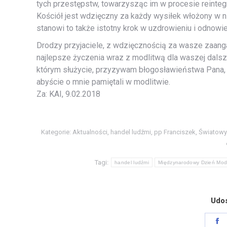
tych przestępstw, towarzysząc im w procesie reintegr
Kościół jest wdzięczny za każdy wysiłek włożony w n
stanowi to także istotny krok w uzdrowieniu i odnow
Drodzy przyjaciele, z wdzięcznością za wasze zaan
najlepsze życzenia wraz z modlitwą dla waszej dalsze
którym służycie, przyzywam błogosławieństwa Pana, k
abyście o mnie pamiętali w modlitwie.
Za: KAI, 9.02.2018
Kategorie:
Aktualności
,
handel ludźmi
,
pp Franciszek
,
Światowy 
Tagi:
handel ludźmi
Międzynarodowy Dzień Modli
Udos
S