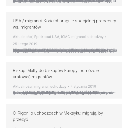
Biskupi i kapłani z USA i Meksyku, którzy spotkali się na granicy USA i Meksyku, przez modlitwę i błogosławieństwo chcieli zwrócić uwagę na sytuację migantów. Akcja była częścią spotkania biskupów północnego Meksyku i Teksasu (USA). Podczas ceremonii międzyreligijnej o sprawiedliwość i pokój obecny był również ojciec Robert Stark z watykańskiego Biura ds. Migrantów i Uchodźców.…
USA / migranci: Kościół pragnie specjalnej procedury
ws. migrantów
Aktualności
,
Episkopat USA
,
ICMC
,
migranci
,
uchodźcy
25 lutego 2019
W trosce o obecny rozwój amerykańskiej polityki migracyjnej biskupi ze Stanów Zjednoczonych i Meksyku chcą wzmocnić swoje stanowisko i krytykę sytuacji oraz omówić wspólne podejście. Swoją obecność na trzydniowym spotkaniu, które rozpoczyna się w El Paso w Teksasie w najbliższy poniedziałek, zapowiedziało 14 biskupów z przygranicznych diecezji, przedstawiciele organizacji społecznych zajmujących się migracją i z…
Biskupi Malty do biskupów Europy: pomóżcie
uratować migrantów
Aktualności
,
migranci
,
uchodźcy
4 stycznia 2019
Biskupi Malty wysłali 3 stycznia list do sekretarza generalnego Komisji Episkopatów Wspólnoty Europejskiej (COMECE), w którym proszą biskupów Europy o pomoc w uratowaniu 49 migrantów zablokowanych od wielu dni na Morzu Śródziemnym. – Jak na ironię, gdy my katolicy obchodzimy Narodzenie naszego Pana, który był odrzucony, gdy przyszedł na świat, Europa odmówiła schronienia grupie 32…
O. Rigoni o uchodźcach w Meksyku: migrują, by
przeżyć