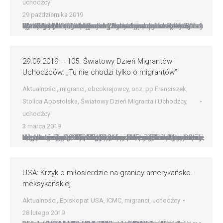
uchodźcy
29 października 2019
Fundusz Narodów Zjednoczonych na rzecz Dzieci, UNICEF jest zaniepokojony sytuacją dzieci w północnej Syrii. Jak poinformowano 29 października w Kolonii, od 9 października, kiedy nastąpiła kolejna eskalacja działań zbrojnych, z regionu uciekło wraz z rodzinami ok. 80 tys. dziewcząt i chłopców. Znacznie pogorszyła się też sytuacja humanitarna całej ludności w północnej Syrii. Według UNICEF, długi…
29.09.2019 – 105. Światowy Dzień Migrantów i
Uchodźców: „Tu nie chodzi tylko o migrantów”
Aktualności
,
migranci
,
obcokrajowcy
,
onz
,
pp Franciszek
,
Stolica Apostolska
,
Światowy Dzień Migranta i Uchodźcy
,
uchodźcy
3 marca 2019
Watykańska Sekcja Migrantów i Uchodźców Dykasterii ds. Integralnego Rozwoju Człowieka ogłosiła hasłom tegorocznego 105. Międzynarodowego Dnia Migrantów i Uchodźców (29.09.2019): „Nie chodzi tylko o migrantów”. Ks. Michael Czerny SJ, podsekretarz Sekcji, kierowanej przez samego papieża Franciszka, wyjaśnił w tym temacie, że pragnie on podkreślić, że jego częste apele o migrantów, uchodźców, przesiedleńców i ofiary handlu…
USA: Krzyk o miłosierdzie na granicy amerykańsko-
meksykańskiej
Aktualności
,
Episkopat USA
,
ICMC
,
migranci
,
uchodźcy
28 lutego 2019