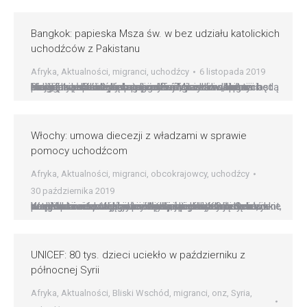
Bangkok: papieska Msza św. w bez udziału katolickich
uchodźców z Pakistanu
Afryka
,
Aktualności
,
migranci
,
uchodźcy
6 listopada 2019
Nielegalni uchodźcy katoliccy w Tajlandii i Japonii cieszą się na wizytę papieża Franciszka w obu tych krajach. Jednak tylko nielegalni migranci w Japonii będą mogli uczestniczyć w papieskiej Mszy św. „Natomiast ok. 1,5 tys. katolickich uchodźców z islamskiego Pakistanu stoi wobec zagrożenia, że w drodze na liturgię z papieżem mogą zostać aresztowani”, powiedział 5 listopada…
Włochy: umowa diecezji z władzami w sprawie
pomocy uchodźcom
Afryka
,
Aktualności
,
migranci
,
obcokrajowcy
,
uchodźcy
30 października 2019
We Włoszech, w regionie Apulii, diecezja San Severo podpisała z tamtejszymi władzami lokalnymi dokument, na podstawie którego przebywający na ich terenie bezdomni oraz uchodźcy będą mogli starać się o otrzymanie dowodów tożsamości oraz dokumentów zameldowania. Wydarzenie to jest efektem starań, jakie w tej sprawie podjął jałmużnik papieski. Kard. Konrad Krajewski we wrześniu odwiedził przebywających w…
UNICEF: 80 tys. dzieci uciekło w październiku z
północnej Syrii
Afryka
,
Aktualności
,
Bliski Wschód
,
migranci
,
onz
,
Syria
,