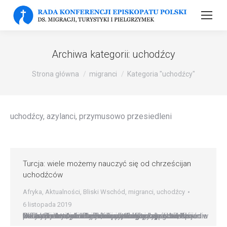
Archiwa kategorii:
uchodźcy
Strona główna
migranci
Kategoria "uchodźcy"
uchodźcy, azylanci, przymusowo przesiedleni
Turcja: wiele możemy nauczyć się od chrześcijan
uchodźców
Afryka
,
Aktualności
,
Bliski Wschód
,
migranci
,
uchodźcy
6 listopada 2019
Nie możemy być obywatelami drugiej kategorii. Wśród trzech milionów uchodźców, którzy znaleźli schronienie w Turcji jest wielu chrześcijan, którzy żyją w bardzo trudnych warunkach. Tak o sytuacji wyznawców Chrystusa w tym kraju mówi wikariusz apostolski wikariatu Anatolii. Pochodzący z Włoch jezuita, bp Paolo Bizzeti, wskazuje, że choć sytuacja chrześcijan w porównaniu z przeszłością nieco się…