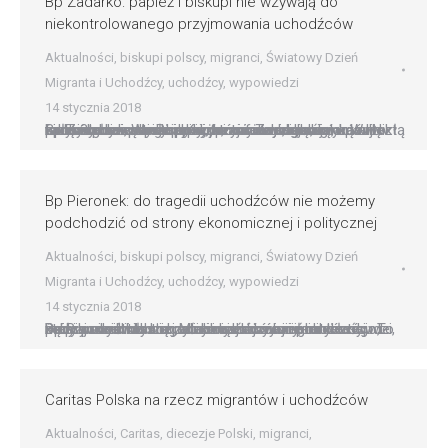
Bp Zadarko: papież i biskupi nie wzywają do
niekontrolowanego przyjmowania uchodźców
Aktualności
,
biskupi polscy
,
migranci
,
Światowy Dzień
Migranta i Uchodźcy
,
uchodźcy
,
wypowiedzi
14 stycznia 2018
Bp Zadarko: papież i biskupi nie wzywają do niekontrolowanego przyjmowania uchodźców W żadnym nauczaniu papieża, ani żadnego biskupa nie usłyszymy wezwania do przyjmowania migrantów w sposób niekontrolowany, bez żadnych warunków. Nikt tak nie głosi. Wszyscy ci, którzy to sugerują, są albo niedouczeni, albo niepoinformowani, albo wykazują złą wolę ? powiedział bp Krzysztof Zadarko, przewodniczący Rady…
Bp Pieronek: do tragedii uchodźców nie możemy
podchodzić od strony ekonomicznej i politycznej
Aktualności
,
biskupi polscy
,
migranci
,
Światowy Dzień
Migranta i Uchodźcy
,
uchodźcy
,
wypowiedzi
14 stycznia 2018
Bp Pieronek: do tragedii uchodźców nie możemy podchodzić od strony ekonomicznej i politycznej Dzisiaj modlimy się za uchodźców i migrantów. Ludzi, którzy nie z własnej winy i nie wszyscy, bo właściwie mały procent z nich, stali się jakby hasłem do tego, żeby wszystkich uznać za zabójców i morderców. To są prawdziwi ludzie. Musimy zrozumieć ich…
Caritas Polska na rzecz migrantów i uchodźców
Aktualności
,
Caritas
,
diecezje Polski
,
migranci
,