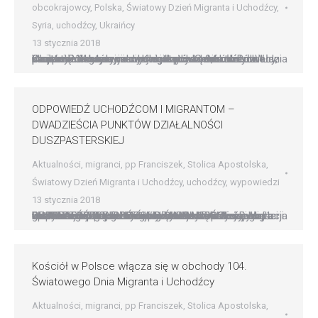
obcokrajowcy
,
Polska
,
Światowy Dzień Migranta i Uchodźcy
,
Syria
,
uchodźcy
,
Ukraińcy
13 stycznia 2018
Caritas Polska na rzecz migrantów i uchodźców Wsparcie finansowe diecezjalnych Centrów Pomocy, kampania edukacyjna czy uwrażliwianie młodych ludzi na istnienie osób z innych kultur – to niektóre działania Caritas Polska na rzecz migrantów i uchodźców planowane w tym roku. Kwota przeznaczona na projekty integracyjne wyniesie ponad 9,6 mln zł. W niedzielę 14 stycznia obchodzony będzie…
ODPOWIEDŹ UCHODŹCOM I MIGRANTOM –
DWADZIEŚCIA PUNKTÓW DZIAŁALNOŚCI
DUSZPASTERSKIEJ
Aktualności
,
migranci
,
pp Franciszek
,
Stolica Apostolska
,
Światowy Dzień Migranta i Uchodźcy
,
uchodźcy
,
wypowiedzi
13 stycznia 2018
ODPOWIEDŹ UCHODŹCOM I MIGRANTOM – DWADZIEŚCIA PUNKTÓW DZIAŁALNOŚCI DUSZPASTERSKIEJ Dokument Watykańskiej Dykasterii ds. Promocji Integralnego Rozwoju Człowieka Migracja globalna jest poważnym wyzwaniem dla dużej części współczesnego świata i priorytetem dla Kościoła katolickiego. Papież Franciszek słowami i czynami wielokrotnie okazał swoje głębokie współczucie dla wszystkich przesiedleńców. Świadczą o tym jego spotkania z imigrantami oraz uchodźcami na…
Kościół w Polsce włącza się w obchody 104.
Światowego Dnia Migranta i Uchodźcy
Aktualności
,
migranci
,
pp Franciszek
,
Stolica Apostolska
,