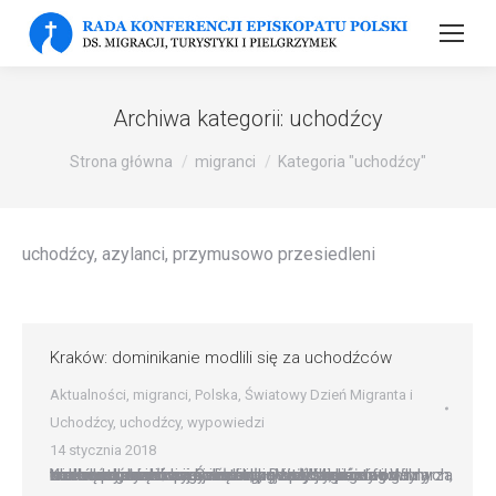
Archiwa kategorii:
uchodźcy
Strona główna
migranci
Kategoria "uchodźcy"
uchodźcy, azylanci, przymusowo przesiedleni
Kraków: dominikanie modlili się za uchodźców
Aktualności
,
migranci
,
Polska
,
Światowy Dzień Migranta i
Uchodźcy
,
uchodźcy
,
wypowiedzi
14 stycznia 2018
Kraków: dominikanie modlili się za uchodźców W obchodzony dzisiaj Światowy Dzień Migranta i Uchodźcy, krakowscy dominikanie Mszę św. konwentualną odprawili według specjalnego formularza za uchodźców i wygnańców. – W życiu każdego wierzącego człowieka następuje taki moment, gdy trzeba zostawić za sobą to, co usłyszeliśmy od innych, trzeba postawić swój własny odważny, samodzielny krok na drodze…