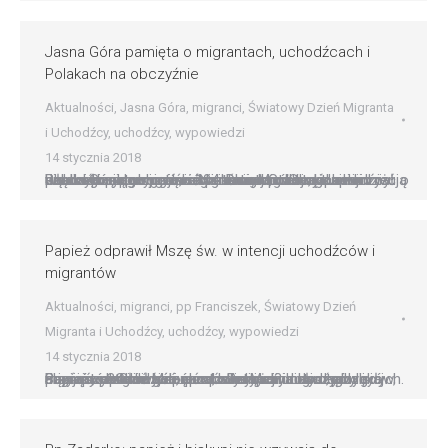
Jasna Góra pamięta o migrantach, uchodźcach i
Polakach na obczyźnie
Aktualności
,
Jasna Góra
,
migranci
,
Światowy Dzień Migranta
i Uchodźcy
,
uchodźcy
,
wypowiedzi
14 stycznia 2018
Jasna Góra pamięta o migrantach, uchodźcach i Polakach na obczyźnie Na Jasnej Górze, gdzie krzyżują się drogi pielgrzymów świata nie możemy zapomnieć o uchodźcach, wygnańcach i emigrantach – powiedział przeor częstochowskiego klasztoru. Sanktuarium włączyło się w ogólnoświatową modlitwę z racji obchodzonego po raz 104. Dnia Migranta i Uchodźcy. Paulini przypominają, że prośba o pokój na…
Papież odprawił Mszę św. w intencji uchodźców i
migrantów
Aktualności
,
migranci
,
pp Franciszek
,
Światowy Dzień
Migranta i Uchodźcy
,
uchodźcy
,
wypowiedzi
14 stycznia 2018
Papież odprawił Mszę św. w intencji uchodźców i migrantów Słowa Jezusa, skierowane do Jego uczniów: ?Chodźcie, a zobaczycie!? dotyczą dzisiaj nas wszystkich: wspólnot lokalnych i nowo przybyłych. Są zaproszeniem do przezwyciężenia naszych lęków, abyśmy mogli wyjść na spotkanie z drugim, aby go przyjąć, poznać go i uznać. Przypomniał o tym Franciszek w kazaniu podczas Mszy…