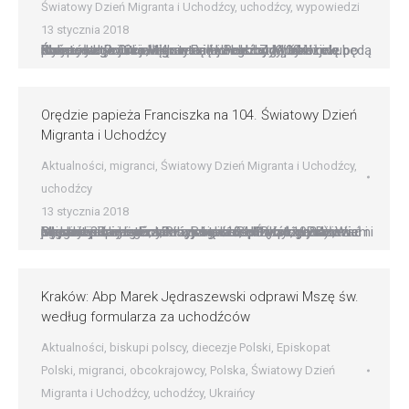
Światowy Dzień Migranta i Uchodźcy
,
uchodźcy
,
wypowiedzi
13 stycznia 2018
Kościół w Polsce włącza się w obchody 104. Światowego Dnia Migranta i Uchodźcy Kościół w Polsce aktywnie włącza się w obchody 104. Światowego Dnia Migranta i Uchodźcy. W tym roku przypada on jutro, 14 stycznia – w drugą niedzielę po uroczystości Objawienia Pańskiego. Z tej okazji w wybranych kościołach w całej Polsce odprawione będą Msze…
Orędzie papieża Franciszka na 104. Światowy Dzień
Migranta i Uchodźcy
Aktualności
,
migranci
,
Światowy Dzień Migranta i Uchodźcy
,
uchodźcy
13 stycznia 2018
Orędzie papieża Franciszka na 104. Światowy Dzień Migranta i Uchodźcy Przyjmować, chronić, promować i integrować imigrantów i uchodźców Drodzy Bracia i Siostry! ?Przybysza, który się osiedlił wśród was, będziecie uważać za obywatela. Będziesz go miłował jak siebie samego, bo i wy byliście przybyszami w ziemi egipskiej. Ja jestem Pan, Bóg wasz!? (Kpł 19,34). W pierwszych…
Kraków: Abp Marek Jędraszewski odprawi Mszę św.
według formularza za uchodźców
Aktualności
,
biskupi polscy
,
diecezje Polski
,
Episkopat
Polski
,
migranci
,
obcokrajowcy
,
Polska
,
Światowy Dzień
Migranta i Uchodźcy
,
uchodźcy
,
Ukraińcy