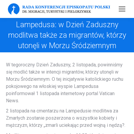
Lampedusa: w Dzień Zaduszny
modlitwa także za migrantów, którzy
utonęli w Morzu Śródziemnym
W tegoroczny Dzień Zaduszny, 2 listopada, powinniśmy
się modlić także w intencji migrantów, którzy utonęli w
Morzu Śródziemnym. O tej inicjatywie katolickiego ruchu
pokojowego na włoskiej wyspie Lampedusa
poinformował 1 listopada internetowy portal Vatican
News.
2 listopada na cmentarzu na Lampedusie modlitwa za
Zmarłych zostanie poszerzona o wszystkie kobiety i
mężczyzn, którzy „zmarli uciekając przed wojną i nędzą?.