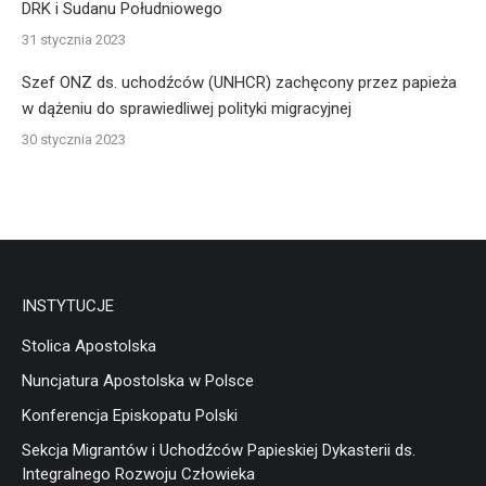
DRK i Sudanu Południowego
31 stycznia 2023
Szef ONZ ds. uchodźców (UNHCR) zachęcony przez papieża
w dążeniu do sprawiedliwej polityki migracyjnej
30 stycznia 2023
INSTYTUCJE
Stolica Apostolska
Nuncjatura Apostolska w Polsce
Konferencja Episkopatu Polski
Sekcja Migrantów i Uchodźców Papieskiej Dykasterii ds.
Integralnego Rozwoju Człowieka