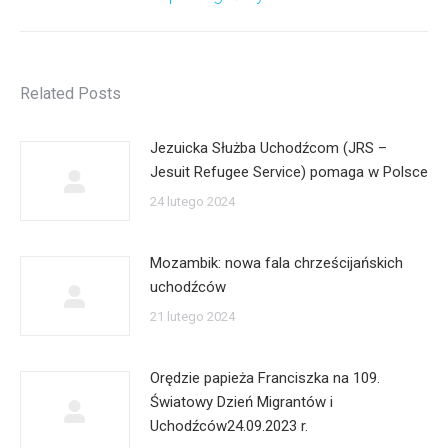
wpis:
Related Posts
Jezuicka Służba Uchodźcom (JRS –
Jesuit Refugee Service) pomaga w Polsce
24 lutego 2024
Mozambik: nowa fala chrześcijańskich
uchodźców
21 lutego 2024
Orędzie papieża Franciszka na 109.
Światowy Dzień Migrantów i
Uchodźców24.09.2023 r.