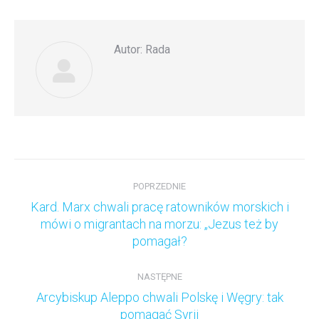
Facebook
Twitter
LinkedIn
Autor:
Rada
Nawigacja
wpisów
POPRZEDNIE
Kard. Marx chwali pracę ratowników morskich i
Poprzedni
mówi o migrantach na morzu: „Jezus też by
wpis:
pomagał?
NASTĘPNE
Arcybiskup Aleppo chwali Polskę i Węgry: tak
Następny
pomagać Syrii