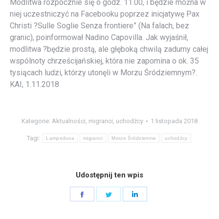
Modlitwa rozpocznie się o godz. 11.00, i będzie można w
niej uczestniczyć na Facebooku poprzez inicjatywę Pax
Christi ?Sulle Soglie Senza frontiere” (Na falach, bez
granic), poinformował Nadino Capovilla. Jak wyjaśnił,
modlitwa ?będzie prostą, ale głęboką chwilą zadumy całej
wspólnoty chrześcijańskiej, która nie zapomina o ok. 35
tysiącach ludzi, którzy utonęli w Morzu Śródziemnym?.
KAI, 1.11.2018
Kategorie:
Aktualności
,
migranci
,
uchodźcy
1 listopada 2018
Tagi:
Lampedusa
migranci
Morze Śródziemne
uchodźcy
Udostępnij ten wpis
Share
Share
Share
on
on
on