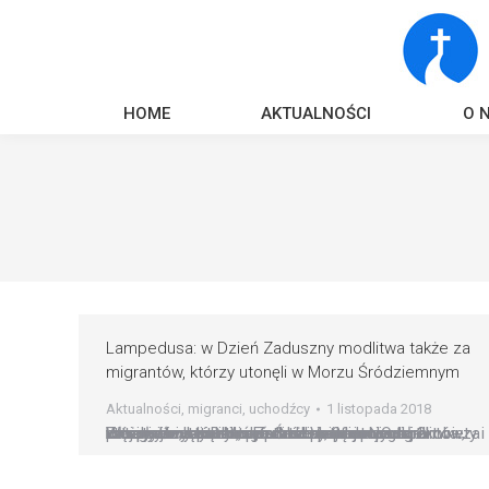
HOME
AKTUALNOŚCI
O 
Lampedusa: w Dzień Zaduszny modlitwa także za
migrantów, którzy utonęli w Morzu Śródziemnym
Aktualności
,
migranci
,
uchodźcy
1 listopada 2018
W tegoroczny Dzień Zaduszny, 2 listopada, powinniśmy się modlić także w intencji migrantów, którzy utonęli w Morzu Śródziemnym. O tej inicjatywie katolickiego ruchu pokojowego na włoskiej wyspie Lampedusa poinformował 1 listopada internetowy portal Vatican News. 2 listopada na cmentarzu na Lampedusie modlitwa za Zmarłych zostanie poszerzona o wszystkie kobiety i mężczyzn, którzy „zmarli uciekając przed…