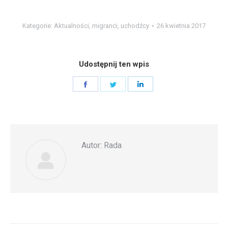
Kategorie:
Aktualności
,
migranci
,
uchodźcy
26 kwietnia 2017
Udostępnij ten wpis
Share
Share
Share
on
on
on
Facebook
Twitter
LinkedIn
Autor:
Rada