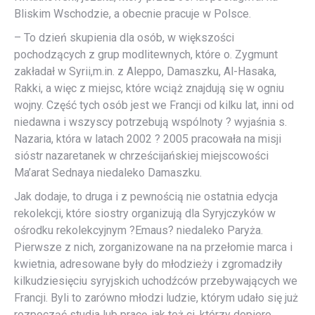
Bliskim Wschodzie, a obecnie pracuje w Polsce.
– To dzień skupienia dla osób, w większości
pochodzących z grup modlitewnych, które o. Zygmunt
zakładał w Syrii,m.in. z Aleppo, Damaszku, Al-Hasaka,
Rakki, a więc z miejsc, które wciąż znajdują się w ogniu
wojny. Część tych osób jest we Francji od kilku lat, inni od
niedawna i wszyscy potrzebują wspólnoty ? wyjaśnia s.
Nazaria, która w latach 2002 ? 2005 pracowała na misji
sióstr nazaretanek w chrześcijańskiej miejscowości
Ma’arat Sednaya niedaleko Damaszku.
Jak dodaje, to druga i z pewnością nie ostatnia edycja
rekolekcji, które siostry organizują dla Syryjczyków w
ośrodku rekolekcyjnym ?Emaus? niedaleko Paryża.
Pierwsze z nich, zorganizowane na na przełomie marca i
kwietnia, adresowane były do młodzieży i zgromadziły
kilkudziesięciu syryjskich uchodźców przebywających we
Francji. Byli to zarówno młodzi ludzie, którym udało się już
rozpocząć studia lub pracę, jak też ci, którzy dopiero