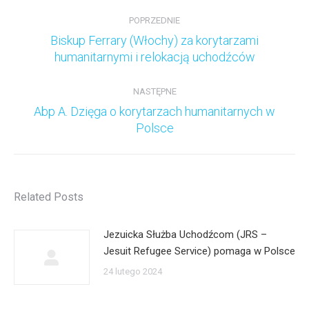
Nawigacja
wpisów
POPRZEDNIE
Biskup Ferrary (Włochy) za korytarzami
Poprzedni
humanitarnymi i relokacją uchodźców
wpis:
NASTĘPNE
Abp A. Dzięga o korytarzach humanitarnych w
Następny
Polsce
wpis:
Related Posts
Jezuicka Służba Uchodźcom (JRS –
Jesuit Refugee Service) pomaga w Polsce
24 lutego 2024