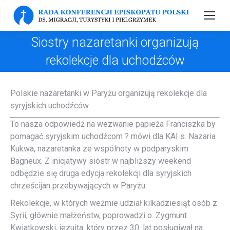
Siostry nazaretanki organizują
rekolekcje dla uchodźców
Polskie nazaretanki w Paryżu organizują rekolekcje dla
syryjskich uchodźców
To nasza odpowiedź na wezwanie papieża Franciszka by
pomagać syryjskim uchodźcom ? mówi dla KAI s. Nazaria
Kukwa, nazaretanka ze wspólnoty w podparyskim
Bagneux. Z inicjatywy sióstr w najbliższy weekend
odbędzie się druga edycja rekolekcji dla syryjskich
chrześcijan przebywających w Paryżu.
Rekolekcje, w których weźmie udział kilkadziesiąt osób z
Syrii, głównie małżeństw, poprowadzi o. Zygmunt
Kwiatkowski, jezuita, który przez 30. lat posługiwał na