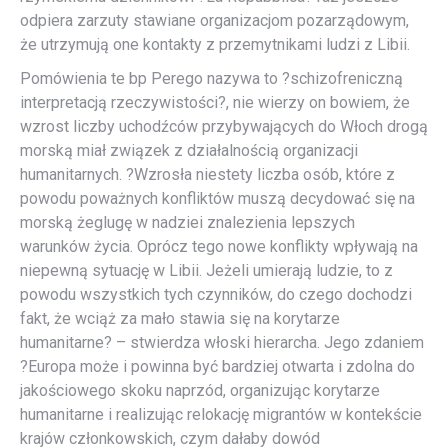
odpiera zarzuty stawiane organizacjom pozarządowym,
że utrzymują one kontakty z przemytnikami ludzi z Libii.
Pomówienia te bp Perego nazywa to ?schizofreniczną
interpretacją rzeczywistości?, nie wierzy on bowiem, że
wzrost liczby uchodźców przybywających do Włoch drogą
morską miał związek z działalnością organizacji
humanitarnych. ?Wzrosła niestety liczba osób, które z
powodu poważnych konfliktów muszą decydować się na
morską żeglugę w nadziei znalezienia lepszych
warunków życia. Oprócz tego nowe konflikty wpływają na
niepewną sytuację w Libii. Jeżeli umierają ludzie, to z
powodu wszystkich tych czynników, do czego dochodzi
fakt, że wciąż za mało stawia się na korytarze
humanitarne? – stwierdza włoski hierarcha. Jego zdaniem
?Europa może i powinna być bardziej otwarta i zdolna do
jakościowego skoku naprzód, organizując korytarze
humanitarne i realizując relokację migrantów w kontekście
krajów członkowskich, czym dałaby dowód