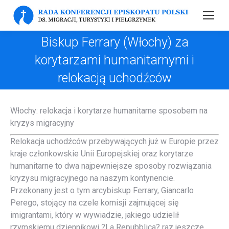
Biskup Ferrary (Włochy) za
korytarzami humanitarnymi i
relokacją uchodźców
Włochy: relokacja i korytarze humanitarne sposobem na
kryzys migracyjny
Relokacja uchodźców przebywających już w Europie przez
kraje członkowskie Unii Europejskiej oraz korytarze
humanitarne to dwa najpewniejsze sposoby rozwiązania
kryzysu migracyjnego na naszym kontynencie.
Przekonany jest o tym arcybiskup Ferrary, Giancarlo
Perego, stojący na czele komisji zajmującej się
imigrantami, który w wywiadzie, jakiego udzielił
rzymskiemu dziennikowi ?La Repubblica? raz jeszcze