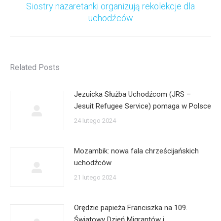
Siostry nazaretanki organizują rekolekcje dla
Następny
uchodźców
wpis:
Related Posts
Jezuicka Służba Uchodźcom (JRS –
Jesuit Refugee Service) pomaga w Polsce
24 lutego 2024
Mozambik: nowa fala chrześcijańskich
uchodźców
21 lutego 2024
Orędzie papieża Franciszka na 109.
Światowy Dzień Migrantów i