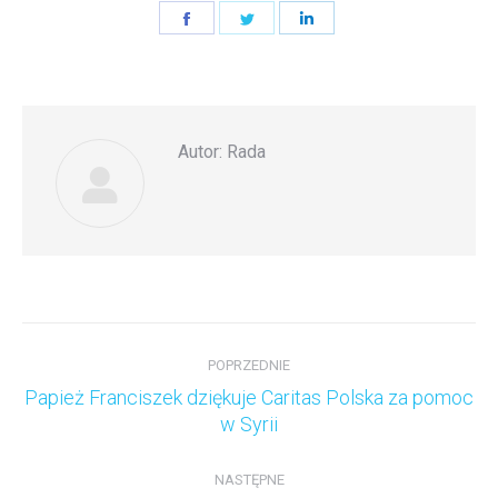
Share
Share
Share
on
on
on
Facebook
Twitter
LinkedIn
Autor:
Rada
Nawigacja
wpisów
POPRZEDNIE
Papież Franciszek dziękuje Caritas Polska za pomoc
Poprzedni
w Syrii
wpis:
NASTĘPNE