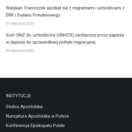
Watykan: Franciszek spotkał się z migrantami i uchodźcami z
DRK i Sudanu Południowego
31 stycznia 2023
Szef ONZ ds. uchodźców (UNHCR) zachęcony przez papieża
w dążeniu do sprawiedliwej polityki migracyjnej
30 stycznia 2023
INSTYTUCJE
Stolica Apostolska
Nuncjatura Apostolska w Polsce
Konferencja Episkopatu Polski