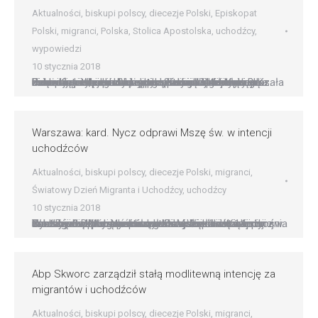
Aktualności
,
biskupi polscy
,
diecezje Polski
,
Episkopat
Polski
,
migranci
,
Polska
,
Stolica Apostolska
,
uchodźcy
,
wypowiedzi
10 stycznia 2018
Diecezja kielecka zachęca do zorganizowania Dnia Uchodźcy i opieki nad emigrantami Materiały duszpasterskie dotyczące opieki i współpracy z uchodźcami, organizacji przypadającego w drugą niedzielę stycznia Dnia Uchodźcy oraz zachętę do rozważenia tej problematyki, Kuria kielecka przekazała księżom proboszczom parafii diecezji kieleckiej. Ks. Sebastian Wieczorek, notariusz kieleckiej Kurii zwracając się do księży pisze m.in.: ?14 stycznia…
Warszawa: kard. Nycz odprawi Mszę św. w intencji
uchodźców
Aktualności
,
biskupi polscy
,
diecezje Polski
,
migranci
,
Światowy Dzień Migranta i Uchodźcy
,
uchodźcy
10 stycznia 2018
Warszawa: kard. Nycz odprawi Mszę św. w intencji uchodźców Metropolita warszawski kard. Kazimierz Nycz będzie przewodniczył Mszy św. w intencji uchodźców i wygnańców, która w niedzielę 14 stycznia zostanie odprawiona w warszawskim kościele pw. św. Teresy od Dzieciątka Jezus. Do udziału we wspólnej modlitwie zaprasza warszawska Wspólnota Sant’Egidio, która współorganizuje niedzielną Eucharystię. Msza św. w…
Abp Skworc zarządził stałą modlitewną intencję za
migrantów i uchodźców
Aktualności
,
biskupi polscy
,
diecezje Polski
,
migranci
,