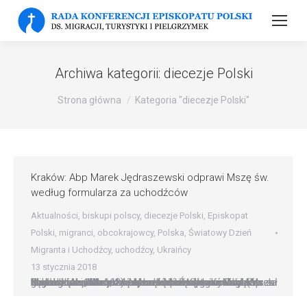
Archiwa kategorii:
diecezje Polski
Strona główna
Kategoria "diecezje Polski"
Kraków: Abp Marek Jędraszewski odprawi Mszę św.
według formularza za uchodźców
Aktualności
,
biskupi polscy
,
diecezje Polski
,
Episkopat
Polski
,
migranci
,
obcokrajowcy
,
Polska
,
Światowy Dzień
Migranta i Uchodźcy
,
uchodźcy
,
Ukraińcy
13 stycznia 2018
Kraków: Abp Marek Jędraszewski odprawi Mszę św. według formularza za uchodźców Kraków: Abp Marek Jędraszewski odprawi Mszę św. według formularza za uchodźców Jutro, 14 stycznia w Światowy Dzień Migrantów i Uchodźców, metropolita krakowski abp Marek Jędraszewski odprawi Mszę św. według formularza „Mszy za uchodźców i wygnańców” (Mszał Rzymski, s. 161-162). Msza będzie sprawowana o godz.…