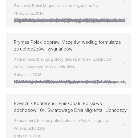
Światowy Dzień Migranta i Uchodźcy
,
uchodźcy
10 stycznia 2018
Abp Skworc zarządził stałą modlitewną intencję za migrantów i uchodźców Wprowadzenie, począwszy od najbliższej niedzieli, stałej intencji za migrantów i uchodźców w ramach modlitwy parafialnych wspólnot, polecił w archidiecezji katowickiej abp Wiktor Skworc. Zalecenie jest odpowiedzią na apel papieża Franciszka, sformułowany m.in. na spotkaniu z Episkopatem Polski w lipcu 2016 r. na Wawelu. W niedzielę…
Prymas Polski odprawi Mszę św. według formularza
za uchodźców i wygnańców
Aktualności
,
biskupi polscy
,
diecezje Polski
,
Episkopat
Polski
,
migranci
,
Polska
,
uchodźcy
9 stycznia 2018
Prymas Polski odprawi Mszę św. według formularza za uchodźców i wygnańców W obchodzony 14 stycznia Dzień Migranta i Uchodźcy, Prymas Polski abp Wojciech Polak odprawi Mszę św. w kościele pw. Zwiastowania NMP w Inowrocławiu, posługując się formularzem modlitwy za uchodźców i wygnańców. – Serdecznie zachęcam, abyśmy w naszych parafiach posługiwali się tym formularzem, zwłaszcza w…
Rzecznik Konferencji Episkopatu Polski ws.
obchodów 104. Światowego Dnia Migranta i Uchodźcy
Aktualności
,
biskupi polscy
,
diecezje Polski
,
migranci
,
Polska
,
uchodźcy
8 stycznia 2018