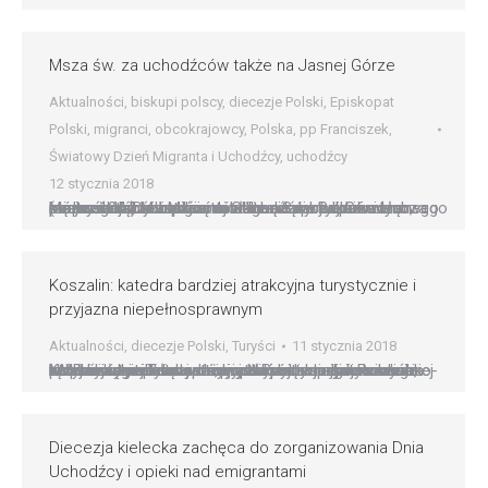
Msza św. za uchodźców także na Jasnej Górze
Aktualności
,
biskupi polscy
,
diecezje Polski
,
Episkopat
Polski
,
migranci
,
obcokrajowcy
,
Polska
,
pp Franciszek
,
Światowy Dzień Migranta i Uchodźcy
,
uchodźcy
12 stycznia 2018
Msza św. za uchodźców także na Jasnej Górze (zapowiedź) Msza św. za uchodźców odprawiona zostanie także na Jasnej Górze. Sanktuarium włącza się w ogólnoświatową modlitwę z racji obchodzonego po raz 104. Dnia Migranta i Uchodźcy. Paulini podkreślają, że będzie to błaganie nie tylko za tych, którzy z różnych powodów muszą poszukiwać nowego miejsca do budowania…
Koszalin: katedra bardziej atrakcyjna turystycznie i
przyjazna niepełnosprawnym
Aktualności
,
diecezje Polski
,
Turyści
11 stycznia 2018
Koszalin: katedra bardziej atrakcyjna turystycznie i przyjazna niepełnosprawnym Prócz sprawowanego kultu świątynie są ważnym elementem dziedzictwa narodowego. Ta najważniejsza w diecezji koszalińsko-kołobrzeskiej – katedra pw. Niepokalanego Poczecia NMP w Koszalinie – otrzymała dotacje unijne oraz wsparcie z rady miasta, by stać się miejscem bardziej atrakcyjnym dla turystów i przyjaznym dla wiernych, łącznie z tymi na…
Diecezja kielecka zachęca do zorganizowania Dnia
Uchodźcy i opieki nad emigrantami