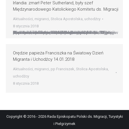
Irlandia: zmarł Peter Sutherland, były szef
Międzynarodowego Katolickiego Komitetu ds. Migracji
Aktualności
,
migranci
,
Stolica Apostolska
,
uchodźcy
8 stycznia 2018
Irlandia: zmarł Peter Sutherland, były szef Międzynarodowego Katolickiego Komitetu ds. Migracji W wieku 67 lat zmarł irlandzki prawnik, polityk, biznesmen i działacz katolicki Peter Sutherland. Był on m.in. komisarzem europejskim, kierował Międzynarodowym Katolickim Komitetem ds. Migracji w Genewie, a także doradzał Administracji Dóbr Stolicy Apostolskiej. Metropolita Dublina abp Diarmuid Martin podkreślił, że Sutherland hojnie wspierał…
Orędzie papieża Franciszka na Światowy Dzień
Migranta i Uchodźcy 14.01.2018
Aktualności
,
migranci
,
pp Franciszek
,
Stolica Apostolska
,
uchodźcy
8 stycznia 2018
Copyright © 2016 - 2026 Rada Episkopatu Polski ds. Migracji, Turystyki
i Pielgrzymek