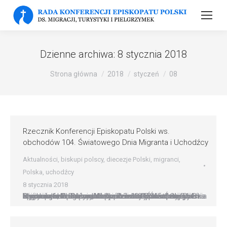
Dzienne archiwa:
8 stycznia 2018
Strona główna
2018
styczeń
08
Rzecznik Konferencji Episkopatu Polski ws.
obchodów 104. Światowego Dnia Migranta i Uchodźcy
Aktualności
,
biskupi polscy
,
diecezje Polski
,
migranci
,
Polska
,
uchodźcy
8 stycznia 2018
Pro memoria Rzecznika Konferencji Episkopatu Polski o użyciu formularza „Mszy św. za uchodźców i wygnańców” Pro memoria Rzecznika Konferencji Episkopatu Polski ws. obchodów 104. Światowego Dnia Migranta i Uchodźcy W łączności z Ojcem Świętym Franciszkiem i całym Kościołem katolickim, dnia 14 stycznia, w drugą niedzielę po uroczystości Objawienia Pańskiego, będziemy obchodzili 104. Światowy Dzień…