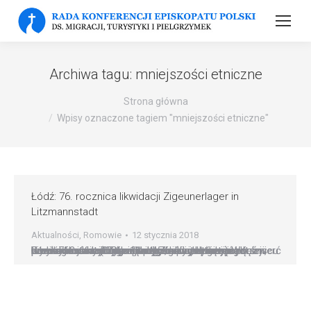
Archiwa tagu:
mniejszości etniczne
Strona główna
Wpisy oznaczone tagiem "mniejszości etniczne"
Łódź: 76. rocznica likwidacji Zigeunerlager in
Litzmannstadt
Aktualności
,
Romowie
12 stycznia 2018
Łódź: 76. rocznica likwidacji Zigeunerlager in Litzmannstadt (obóz dla cyganów w Łodzi) W miejscu dawnego obozu cygańskiego, który był częścią Litzmannstadt-Getto 11 stycznia upamiętniono śmierć Romów ? ofiar okupacji niemieckiej, którzy zginęli w wyniku likwidacji Zigeunerlager in Litzmannstadt. Uroczystości odbyły się przy budynku dawnej Kuźni, przy której znajduje się tablica upamiętniająca pomordowanych Romów. W Kuźni…