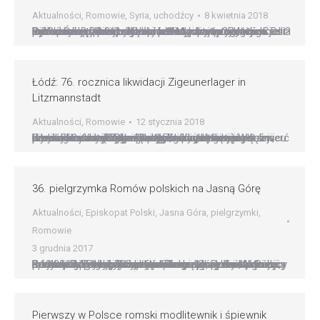
Aktualności
,
Romowie
,
Syria
,
uchodźcy
8 kwietnia 2018
Ojciec Święty wezwał do modlitwy za syryjskich uchodźców i do szerzenia kultury spotkania, która jest ? jak podkreślił ? drogą do prawdziwej integracji. Franciszek mówił o tym przed modlitwą ?Regina Caeli? pozdrawiając przybyłych do Watykanu przedstawicieli Romów oraz Sinti, z okazji ich Międzynarodowego Dnia – ?Roman? Dives?. ?Członkom tych starożytnych ludów życzę pokoju i braterstwa…
Łódź: 76. rocznica likwidacji Zigeunerlager in
Litzmannstadt
Aktualności
,
Romowie
12 stycznia 2018
Łódź: 76. rocznica likwidacji Zigeunerlager in Litzmannstadt (obóz dla cyganów w Łodzi) W miejscu dawnego obozu cygańskiego, który był częścią Litzmannstadt-Getto 11 stycznia upamiętniono śmierć Romów ? ofiar okupacji niemieckiej, którzy zginęli w wyniku likwidacji Zigeunerlager in Litzmannstadt. Uroczystości odbyły się przy budynku dawnej Kuźni, przy której znajduje się tablica upamiętniająca pomordowanych Romów. W Kuźni…
36. pielgrzymka Romów polskich na Jasną Górę
Aktualności
,
Episkopat Polski
,
Jasna Góra
,
pielgrzymki
,
Romowie
3 grudnia 2017
Romowie pielgrzymowali na Jasną Górę Jasna Góra: 3.12.2017. Tradycyjnie już w pierwszą niedzielę grudnia do jasnogórskiego sanktuarium pielgrzymowali polscy Romowie. Ponad 300 osobowa grupa Romów, dzieci, młodzieży i dorosłych, modliła sie w kaplicy Matki Boskiej Częstochowskiej podczas Mszy św., której przewodniczył bp Krzysztof Zadarko, przewodniczący Rady ds. Migracji, Turystyki i Pielgrzymek Konferencji Episkopatu Polski. Homilię…
Pierwszy w Polsce romski modlitewnik i śpiewnik