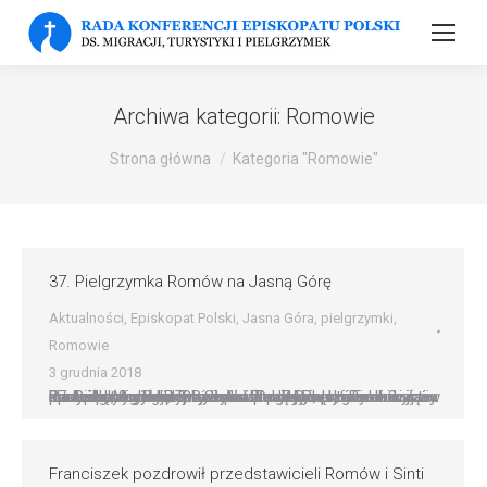
Archiwa kategorii:
Romowie
Strona główna
Kategoria "Romowie"
37. Pielgrzymka Romów na Jasną Górę
Aktualności
,
Episkopat Polski
,
Jasna Góra
,
pielgrzymki
,
Romowie
3 grudnia 2018
37. Pielgrzymka Romów na Jasną Górę zgromadziła w niedzielę, 2 grudnia, Romów z całej Polski. Eucharystii przewodniczył bp Krzysztof Zadarko, przewodniczący Rady ds. Migracji, Turystyki i Pielgrzymek, a koncelebrował ks. Stanisław Opocki, krajowy duszpasterz Romów. Słowa powitania w imieniu ojców i braci paulinów wypowiedział o. Zygmunt Bola. ?Jesteśmy adwentowym potomstwem, które dzisiaj w sposób szczególny zebrało…
Franciszek pozdrowił przedstawicieli Romów i Sinti