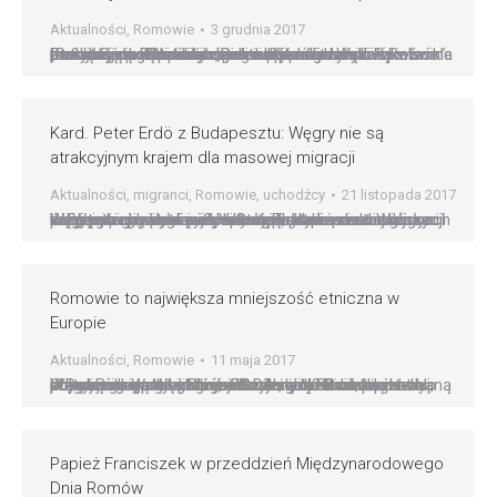
Aktualności
,
Romowie
3 grudnia 2017
Romowie w Polsce otrzymali polsko-romski modlitewnik i śpiewnik „Romski modlitewnik i śpiewnik” trafi dziś do rąk pierwszych odbiorców Wydany właśnie „Romski modlitewnik i śpiewnik” trafi dziś do rąk pierwszych odbiorców. Pionierskie wydawnictwo otrzymają uczestnicy dorocznej pielgrzymki Romów na Jasną Górę. Tak obszernego opracowania zawierającego teksty modlitw i pieśni dotąd w Polsce nie było – podkreślił…
Kard. Peter Erdö z Budapesztu: Węgry nie są
atrakcyjnym krajem dla masowej migracji
Aktualności
,
migranci
,
Romowie
,
uchodźcy
21 listopada 2017
Węgry nie są atrakcyjnym krajem dla masowej migracji W ostatnich miesiącach postępowanie z uchodźcami na Węgrzech było wielokrotnie krytykowane. W całym świecie pojawiły się obrazy ogrodzeń z drutu kolczastego na granicy z Serbią, a także ostre głosy węgierskiego premiera Viktora Orbana przeciwko przyjęciu migrantów. Spotkało się to w wielu miejscach w Europie z niezrozumieniem. Biskupi…
Romowie to największa mniejszość etniczna w
Europie
Aktualności
,
Romowie
11 maja 2017
O Romach na Węgrzech ?Szansą dla Romów jest przede wszystkim Chrystus. Jeżeli człowiek pozwoli, aby w jego sercu zagościła Dobra Nowina, to wtedy odkryje swoją godność, odkryje, że jest osobą kochaną przez Boga, przez Niego stworzoną? ? uważa biskup pomocniczy archidiecezji Esztergom-Budapeszt na Węgrzech. W wywiadzie udzielonym Radiu Watykańskiemu bp János Székely omówił także obecną…
Papież Franciszek w przeddzień Międzynarodowego
Dnia Romów