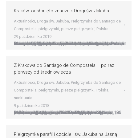
Kraków: odsłonięto znacznik Drogi św. Jakuba
Aktualności
,
Droga św. Jakuba
,
Pielgrzymka do Santiago de
Compostella
,
pielgrzymki
,
piesze pielgrzymki
,
Polska
29 października 2019
Granitowy obelisk, dar rządu hiszpańskiego regionu Galicja, którego stolicą jest Santiago de Compostela, stanął przy głównym wejściu do bazyliki ojców franciszkanów, naprzeciwko okna papieskiego na Franciszkańskiej 3. To pierwszy taki znacznik w Polsce. W odsłonięciu symbolu szlaku św. Jakuba udział wzięli m.in. prezydent Krakowa Jacek Majchrowski, bp Damian Muskus OFM, ambasador Hiszpanii w Polsce Javier…
Z Krakowa do Santiago de Compostela – po raz
pierwszy od średniowiecza
Aktualności
,
Droga św. Jakuba
,
Pielgrzymka do Santiago de
Compostella
,
pielgrzymki
,
piesze pielgrzymki
,
Polska
,
sanktuaria
9 października 2018
W 40. rocznicę wyboru Karola Wojtyły na Stolicę Piotrową i zdobycia przez Wandę Rutkiewicz najwyższego szczytu Ziemi – Mt. Everest oraz w 100. rocznicę odzyskania przez Polskę niepodległości, po prawie czterech miesiącach pielgrzymki ? 12 października o godz. 12.00 Tomasz Jędrzejewski, członek wspólnoty mariackiej Chrystus w Starym Mieście – dotrze do grobu św. Jakuba w…
Pielgrzymka parafii i czcicieli św. Jakuba na Jasną