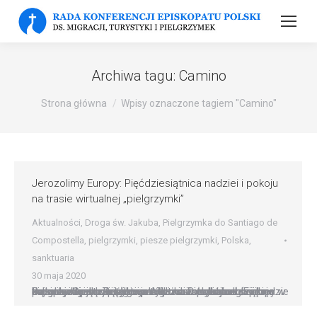
Archiwa tagu:
Camino
Strona główna
Wpisy oznaczone tagiem "Camino"
Jerozolimy Europy: Pięćdziesiątnica nadziei i pokoju
na trasie wirtualnej „pielgrzymki”
Aktualności
,
Droga św. Jakuba
,
Pielgrzymka do Santiago de
Compostella
,
pielgrzymki
,
piesze pielgrzymki
,
Polska
,
sanktuaria
30 maja 2020
Bazylika Grobu Bożego w Miechowie znalazła się na trasie wirtualnej pielgrzymki po Jerozolimach Europy. Jej celem jest nie tylko przybliżenie sakralnego i kulturowego dziedzictwa tego miasta, które dzięki pielgrzymom w ciągu wieków zostało zaszczepione w europejską ziemię, ale i modlitwa o pokój na świecie oraz nadzieję w czasie pandemii. Pielgrzymka odbędzie się w niedzielę Zesłania…