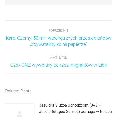
Nawigacja
wpisów
POPRZEDNIE
Kard. Czerny: 50 mln wewnętrznych przesiedleńców
Poprzedni
„obywateli tylko na papierze”
wpis:
NASTĘPNE
Następny
Szok ONZ wywołany po rzezi migrantów w Libii
wpis:
Related Posts
Jezuicka Służba Uchodźcom (JRS –
Jesuit Refugee Service) pomaga w Polsce