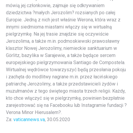
mówią jej członkowie, zajmuje się odkrywaniem
dziedzictwa ?małych Jerozolim? rozsianych po całej
Europie. Jedną z nich jest właśnie Werona, która wraz z
innymi siedmioma miastami włączy się w wirtualną
pielgrzymkę. Na jej trasie znajdzie się oczywiście
Jerozolima, a także m.in. podmoskiewski prawosławny
klasztor Nowej Jerozolimy, niemieckie sanktuarium w
Görlitz, bazylika w Sarajewie, a także będące sercem
europejskiego pielgrzymowania Santiago de Compostela.
Wirtualnej wędrówce towarzyszyć będą przesłania pokoju
i zachęta do modlitwy nagrane m.in. przez łacińskiego
patriarchę Jerozolimy, a także przedstawicieli żydów i
muzułmanów z tego świętego miasta trzech religii. Każdy,
kto chce włączyć się w pielgrzymkę, powinien bezpłatnie
zarejestrować się na Facebooku lub Instagramie fundacji ?
Verona Minor Hierusalem?.
Za:
vaticannews.va
, 30.05.2020