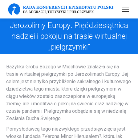
Jerozolimy Europy: Pięćdziesiątnica
nadziei i pokoju na trasie wirtualnej
„pielgrzymki”
Bazylika Grobu Bożego w Miechowie znalazła się na
trasie wirtualnej pielgrzymki po Jerozolimach Europy. Jej
celem jest nie tylko przybliżenie sakralnego i kulturowego
dziedzictwa tego miasta, które dzięki pielgrzymom w
ciągu wieków zostało zaszczepione w europejską
ziemię, ale i modlitwa o pokój na świecie oraz nadzieję w
czasie pandemii. Pielgrzymka odbędzie się w niedzielę
Zesłania Ducha Świętego.
Pomysłodawcą tego niezwykłego przedsięwzięcia jest
włoska fundacja ?Verona Minor Hierusalem?, która, jak