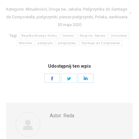
Kategorie:
Aktualności
,
Droga św. Jakuba
,
Pielgrzymka do Santiago
de Compostella
,
pielgrzymki
,
piesze pielgrzymki
,
Polska
,
sanktuaria
30 maja 2020
Tagi:
Bazylika Bożego Grobu
Camino
Drogi św. Jakuba
Jerozolima
Miechów
pielgrzymi
pielgrzymka
Santiago de Compostella
Udostępnij ten wpis
Share
Share
Share
on
on
on
Facebook
Twitter
LinkedIn
Autor:
Rada