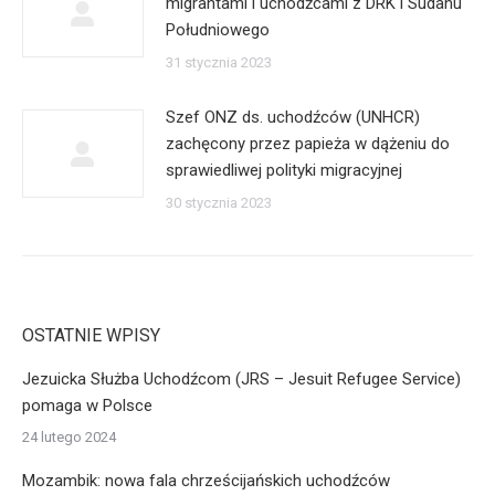
migrantami i uchodźcami z DRK i Sudanu
Południowego
31 stycznia 2023
Szef ONZ ds. uchodźców (UNHCR)
zachęcony przez papieża w dążeniu do
sprawiedliwej polityki migracyjnej
30 stycznia 2023
OSTATNIE WPISY
Jezuicka Służba Uchodźcom (JRS – Jesuit Refugee Service)
pomaga w Polsce
24 lutego 2024
Mozambik: nowa fala chrześcijańskich uchodźców