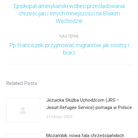
Episkopat amerykański wobec prześladowania
Poprzedni
chrześcijan i innych mniejszości na Bliskim
wpis:
Wschodzie
NASTĘPNE
Pp Franciszek: przyjmować migrantów jak siostry i
Następny
braci
wpis:
Related Posts
Jezuicka Służba Uchodźcom (JRS –
Jesuit Refugee Service) pomaga w Polsce
24 lutego 2024
Mozambik: nowa fala chrześcijańskich