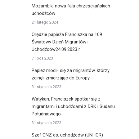
Mozambik: nowa fala chrześcijańskich
uchodźców
21 lutego 2024
Orędzie papieża Franciszka na 109.
Światowy Dzień Migrantów i
Uchodźców24.09.2023 r.
7 lipca 2023
Papież modlił się za migrantów, którzy
zginęli zmierzając do Europy
31 stycznia 2023
Watykan: Franciszek spotkał się z
migrantami i uchodźcami z DRK i Sudanu
Południowego
31 stycznia 2023
Szef ONZ ds. uchodźców (UNHCR)