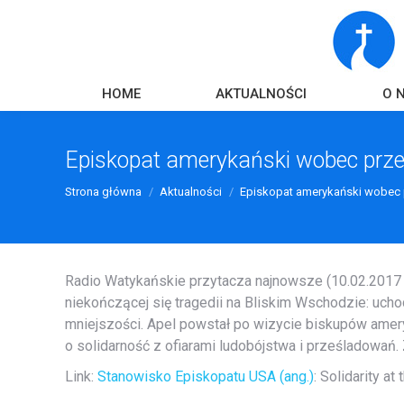
HOME
AKTUALNOŚCI
O 
Episkopat amerykański wobec prześ
Strona główna
Aktualności
Episkopat amerykański wobec 
Radio Watykańskie przytacza najnowsze (10.02.2017
niekończącej się tragedii na Bliskim Wschodzie: ucho
mniejszości. Apel powstał po wizycie biskupów amery
o solidarność z ofiarami ludobójstwa i prześladowań.
Link:
Stanowisko Episkopatu USA (ang.)
:
Solidarity at 