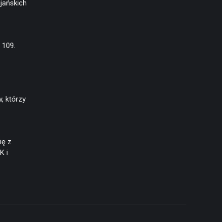
jańskich
 109.
, którzy
ię z
K i