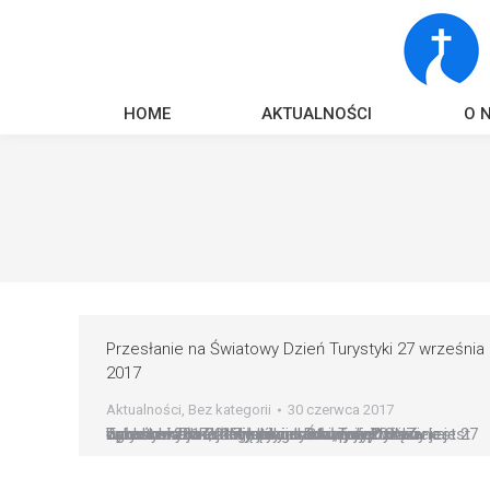
HOME
AKTUALNOŚCI
O 
Przesłanie na Światowy Dzień Turystyki 27 września
2017
Aktualności
,
Bez kategorii
30 czerwca 2017
Dykasteria ds. Integralnego Rozwoju Człowieka opublikowała Przesłanie na Światowy Dzień Turystyki 2017, który jak co roku świętowany jest 27 września. Przesłanie nosi tytuł: „Turystyka zrównoważona: narzędzie rozwoju”. Związane jest ono z rokiem 2017, który został przez ONZ ogłoszony jako ?Międzynarodowy rok zrównoważonej turystyki dla rozwoju?.