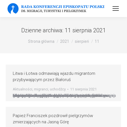
Dzienne archiwa:
11 sierpnia 2021
Strona główna
2021
sierpień
11
Litwa i Łotwa odmawiają wjazdu migrantom
przybywającym przez Białoruś
Aktualności
,
migranci
,
uchodźcy
11 sierpnia 2021
Litwa i Łotwa podejmują kroki, aby powstrzymać migrantów przekraczających ich granice z Białorusią Migranci próbujący dostać się na Łotwę spotkali w środę patrole wojskowe, dzień po tym, jak ten kraj wschodnioeuropejski ogłosił stan wyjątkowy na swojej granicy. Według Baltic News Service straż graniczna, siły zbrojne i policja będą upoważnione do nakazywania nielegalnym imigrantom powrotu do…
Papież Franciszek pozdrowił pielgrzymów
zmierzających na Jasną Górę