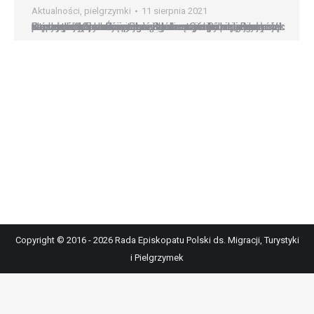
Aktualności
,
pielgrzymki
11 sierpnia 2021
Szczególne pozdrowienia dla uczestników pielgrzymek pieszych zmierzających na Jasną Górę skierował papież podczas dzisiejszej audiencji ogólnej, zwracając się do pielgrzymów polskich obecnych w auli Pawła VI. Oto słowa Ojca Świętego: Serdecznie pozdrawiam wszystkich Polaków. Szczególne wyrazy mojej duchowej bliskości pragnę skierować do pielgrzymów, którzy w tym okresie, z różnych stron Polski, udają się na piechotę…
Copyright © 2016 - 2026 Rada Episkopatu Polski ds. Migracji, Turystyki
i Pielgrzymek