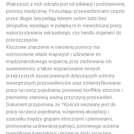
Większość z nich odcięta jest od edukacji i podstawowej
pomocy medycznej. Pozostając przesiedleńcami często
przez długie lata padają łatwym celem ludzi bez
skrupułów, wpadając w pułapkę m.in. niewolniczej pracy,
wykorzystywania seksualnego, czy handlu organami do
przeszczepów.
Kluczowe znaczenie w niesieniu pomocy ma
wzmocnienie władz krajowych i udzielanie im
międzynarodowego wsparcia, przy zachowaniu ich
suwerenności, a także wypracowanie nowych
przejrzystych zasad prawnych dotyczących ochrony
wewnętrznych przesiedleńców oraz zintensyfikowanie
pracy na rzecz pojednania, ponieważ konflikty etniczne i
plemienne stanowią ważną przyczynę przesiedleń.
Dokument przypomina, że ?Kościół wezwany jest do
pracy na rzecz pojednania, wzajemnej akceptacji i
szacunku między grupami etnicznymi i plemionami,
promowania uzdrawiania pamięci, ponownego uczenia
prawidłowej komunikacji i przyjęcia stylu życia bez