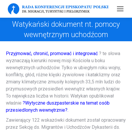
Watykański dokument nt. pomocy
wewnętrznym uchodźcom
Przyjmować, chronić, promować i integrować
? te słowa
wyznaczają kierunki nowej misji Kościoła u boku
wewnętrznych uchodźców. Tylko w ubiegłym roku wojny,
konflikty, głód, różne klęski żywiołowe i kataklizmy oraz
zmiany klimatyczne zmusiły kolejnych 33,5 mln ludzi do
przymusowych przesiedleń wewnątrz własnych krajów.
To największa liczba w historii. Watykan opublikował
właśnie
?Wytyczne duszpasterskie na temat osób
przesiedlonych wewnętrznie?.
Zawierający 122 wskazówki dokument został opracowany
przez Sekcję ds. Migrantów i Uchodźców Dykasterii ds.