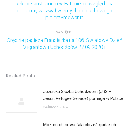
Rektor sanktuarium w Fatimie ze względu na
Poprzedni
epidemię wezwał wiernych do duchowego
wpis:
pielgrzymowania
NASTĘPNE
Orędzie papieża Franciszka na 106. Światowy Dzień
Następny
Migrantów i Uchodźców 27.09.2020 r.
wpis:
Related Posts
Jezuicka Służba Uchodźcom (JRS –
Jesuit Refugee Service) pomaga w Polsce
24 lutego 2024
Mozambik: nowa fala chrześcijańskich