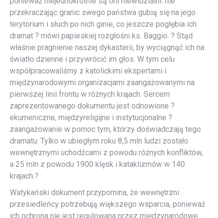
ponieważ niejednokrotnie są oni niewidzialni: nie
przekraczając granic swego państwa gubią się na jego
terytorium i słuch po nich ginie, co jeszcze pogłębia ich
dramat ? mówi papieskiej rozgłośni ks. Baggio. ? Stąd
właśnie pragnienie naszej dykasterii, by wyciągnąć ich na
światło dzienne i przywrócić im głos. W tym celu
współpracowaliśmy z katolickimi ekspertami i
międzynarodowymi organizacjami zaangażowanymi na
pierwszej linii frontu w różnych krajach. Sercem
zaprezentowanego dokumentu jest odnowione ?
ekumeniczne, międzyreligijne i instytucjonalne ?
zaangażowanie w pomoc tym, którzy doświadczają tego
dramatu. Tylko w ubiegłym roku 8,5 mln ludzi zostało
wewnętrznymi uchodźcami z powodu różnych konfliktów,
a 25 mln z powodu 1900 klęsk i kataklizmów w 140
krajach.?
Watykański dokument przypomina, że wewnętrzni
przesiedleńcy potrzebują większego wsparcia, ponieważ
ich ochrona nie jest regulowana przez międzynarodowe