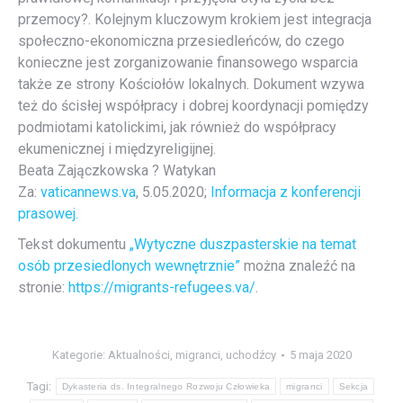
przemocy?. Kolejnym kluczowym krokiem jest integracja
społeczno-ekonomiczna przesiedleńców, do czego
konieczne jest zorganizowanie finansowego wsparcia
także ze strony Kościołów lokalnych. Dokument wzywa
też do ścisłej współpracy i dobrej koordynacji pomiędzy
podmiotami katolickimi, jak również do współpracy
ekumenicznej i międzyreligijnej.
Beata Zajączkowska ? Watykan
Za:
vaticannews.va
, 5.05.2020;
Informacja z konferencji
prasowej.
Tekst dokumentu
„Wytyczne duszpasterskie na temat
osób przesiedlonych wewnętrznie”
można znaleźć na
stronie:
https://migrants-refugees.va/
.
Kategorie:
Aktualności
,
migranci
,
uchodźcy
5 maja 2020
Tagi:
Dykasteria ds. Integralnego Rozwoju Człowieka
migranci
Sekcja