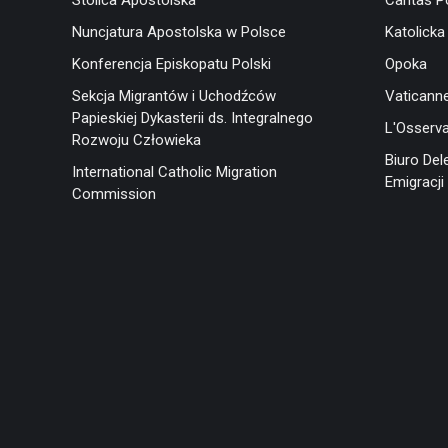
Stolica Apostolska
Caritas P
Nuncjatura Apostolska w Polsce
Katolicka
Konferencja Episkopatu Polski
Opoka
Sekcja Migrantów i Uchodźców
Vaticann
Papieskiej Dykasterii ds. Integralnego
L'Osserv
Rozwoju Człowieka
Biuro Del
International Catholic Migration
Emigracji 
Commission