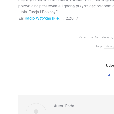
pozwala na przetrwanie i godną przyszłość osobom a
Libia, Turcja i Bałkany.”
Za:
Radio Watykańskie
, 1.12.2017
Kategorie:
Aktualności
,
Tagi:
Niemc
Udos
S
o
F
Autor:
Rada