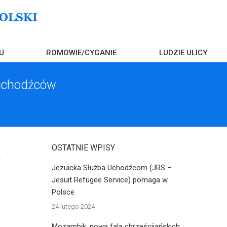
U
ROMOWIE/CYGANIE
LUDZIE ULICY
 uchodźców
OSTATNIE WPISY
Jezuicka Służba Uchodźcom (JRS –
Jesuit Refugee Service) pomaga w
Polsce
24 lutego 2024
Mozambik: nowa fala chrześcijańskich