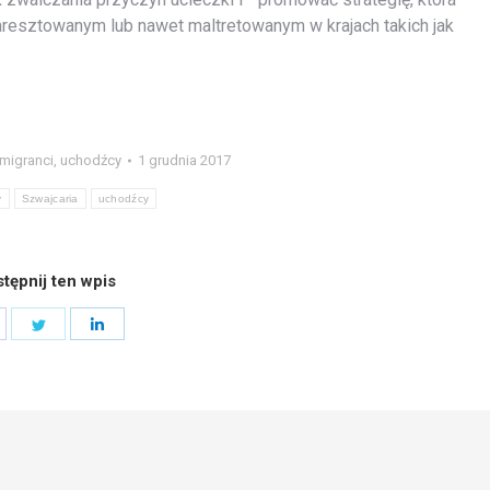
resztowanym lub nawet maltretowanym w krajach takich jak
migranci
,
uchodźcy
1 grudnia 2017
y
Szwajcaria
uchodźcy
tępnij ten wpis
hare
Share
Share
n
on
on
acebook
Twitter
LinkedIn