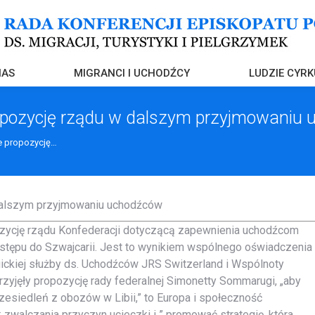
NAS
MIGRANCI I UCHODŹCY
LUDZIE CYRK
propozycję rządu w dalszym przyjmowaniu
je propozycję…
 dalszym przyjmowaniu uchodźców
ozycję rządu Konfederacji dotyczącą zapewnienia uchodźcom
stępu do Szwajcarii. Jest to wynikiem wspólnego oświadczenia
uickiej służby ds. Uchodźców JRS Switzerland i Wspólnoty
przyjęły propozycję rady federalnej Simonetty Sommarugi, „aby
zesiedleń z obozów w Libii,” to Europa i społeczność
walczania przyczyn ucieczki i ” promować strategię, która