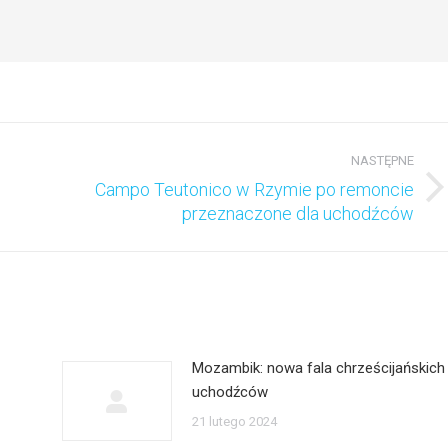
NASTĘPNE
Campo Teutonico w Rzymie po remoncie
Następny
przeznaczone dla uchodźców
wpis:
Mozambik: nowa fala chrześcijańskich
uchodźców
21 lutego 2024