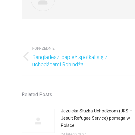
Nawigacja
wpisów
POPRZEDNIE
Bangladesz: papież spotkał się z
Poprzedni
uchodźcami Rohindża
wpis:
Related Posts
Jezuicka Służba Uchodźcom (JRS –
Jesuit Refugee Service) pomaga w
Polsce
24 lutego 2024