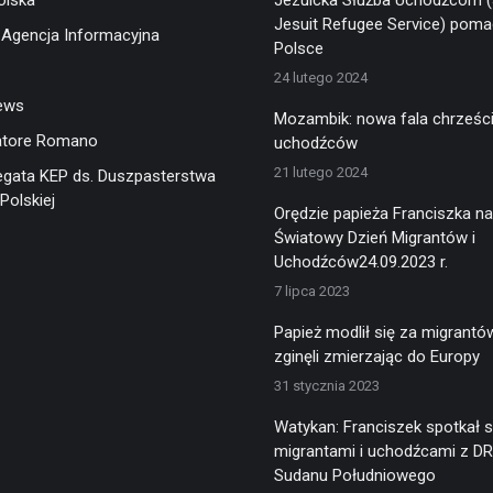
olska
Jezuicka Służba Uchodźcom 
Jesuit Refugee Service) pom
 Agencja Informacyjna
Polsce
24 lutego 2024
ews
Mozambik: nowa fala chrześci
atore Romano
uchodźców
21 lutego 2024
egata KEP ds. Duszpasterstwa
Polskiej
Orędzie papieża Franciszka na
Światowy Dzień Migrantów i
Uchodźców24.09.2023 r.
7 lipca 2023
Papież modlił się za migrantów
zginęli zmierzając do Europy
31 stycznia 2023
Watykan: Franciszek spotkał s
migrantami i uchodźcami z DR
Sudanu Południowego