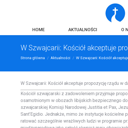
HOME
AKTUALNOŚCI
O 
W Szwajcarii: Kościół akceptuje 
Strona główna
Aktualności
W Szwajcarii: Kościół akceptu
W Szwajcarii: Kościół akceptuje propozycję rządu w
Kościół szwajcarski z zadowoleniem przyjmuje prop
osamotnionym w obozach libijskich bezpiecznego do
szwajcarskiej Komisji Narodowej Justitia et Pax, Jez
Sant’Egidio. Jednakże, mimo że instytucje kościelne 
ratować szczególnie wrażliwych ludzi w programie pr
międzynarodowa jako całość również mają obowiązek z