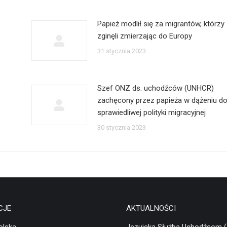
Papież modlił się za migrantów, którzy
zginęli zmierzając do Europy
31 stycznia 2023
Szef ONZ ds. uchodźców (UNHCR)
zachęcony przez papieża w dążeniu d
sprawiedliwej polityki migracyjnej
30 stycznia 2023
CJE
AKTUALNOŚCI