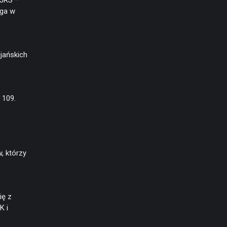
(JRS –
aga w
jańskich
 109.
, którzy
ię z
K i