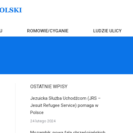
U
ROMOWIE/CYGANIE
LUDZIE ULICY
OSTATNIE WPISY
Jezuicka Służba Uchodźcom (JRS –
Jesuit Refugee Service) pomaga w
Polsce
24 lutego 2024
Mozambik: nowa fala chrześcijańskich