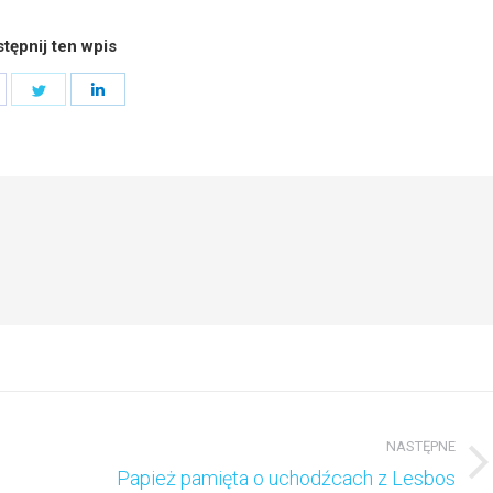
tępnij ten wpis
hare
Share
Share
n
on
on
acebook
Twitter
LinkedIn
NASTĘPNE
Następny
Papież pamięta o uchodźcach z Lesbos