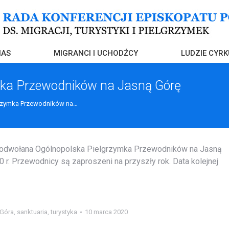
NAS
MIGRANCI I UCHODŹCY
LUDZIE CYRK
mka Przewodników na Jasną Górę
rzymka Przewodników na…
a odwołana Ogólnopolska Pielgrzymka Przewodników na Jasną
0 r. Przewodnicy są zaproszeni na przyszły rok. Data kolejnej
 Góra
,
sanktuaria
,
turystyka
10 marca 2020