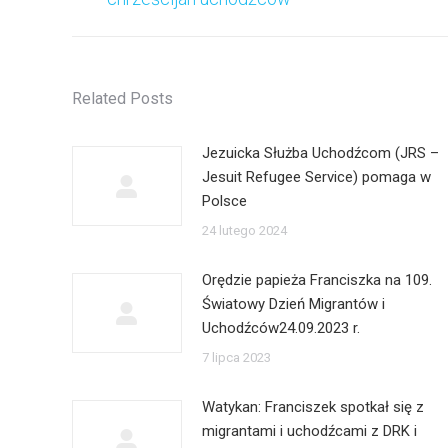
wpis:
Related Posts
Jezuicka Służba Uchodźcom (JRS –
Jesuit Refugee Service) pomaga w
Polsce
24 lutego 2024
Orędzie papieża Franciszka na 109.
Światowy Dzień Migrantów i
Uchodźców24.09.2023 r.
7 lipca 2023
Watykan: Franciszek spotkał się z
migrantami i uchodźcami z DRK i