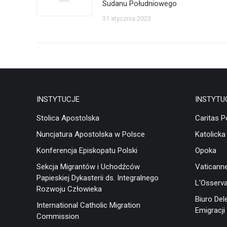
Sudanu Południowego
31 stycznia 2023
INSTYTUCJE
INSTYTU
Stolica Apostolska
Caritas P
Nuncjatura Apostolska w Polsce
Katolicka
Konferencja Episkopatu Polski
Opoka
Sekcja Migrantów i Uchodźców
Vaticann
Papieskiej Dykasterii ds. Integralnego
L'Osserv
Rozwoju Człowieka
Biuro Del
International Catholic Migration
Emigracji 
Commission