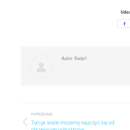
Udos
S
o
F
Autor:
Rada1
Nawigacja
wpisów
POPRZEDNIE
Turcja: wiele możemy nauczyć się od
Poprzedni
chrześcijan uchodźców