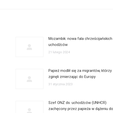
wpis:
Mozambik: nowa fala chrześcijańskich
uchodźców
21 lutego 2024
Papież modlił się za migrantów, którzy
zginęli zmierzając do Europy
31 stycznia 2023
Szef ONZ ds. uchodźców (UNHCR)
zachęcony przez papieża w dążeniu d