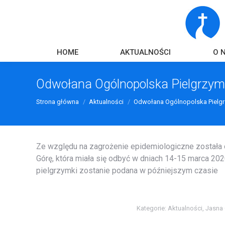
HOME
AKTUALNOŚCI
O 
Odwołana Ogólnopolska Pielgrzy
Strona główna
Aktualności
Odwołana Ogólnopolska Pielg
Ze względu na zagrożenie epidemiologiczne został
Górę, która miała się odbyć w dniach 14-15 marca 202
pielgrzymki zostanie podana w późniejszym czasie
Kategorie:
Aktualności
,
Jasna