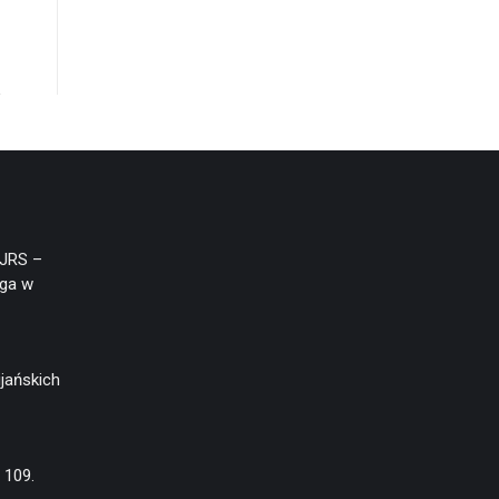
(JRS –
aga w
jańskich
 109.