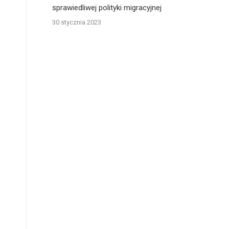
sprawiedliwej polityki migracyjnej
30 stycznia 2023
o