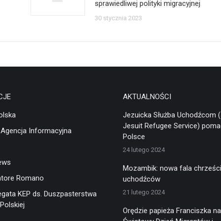
sprawiedliwej polityki migracyjnej
30 stycznia 2023
CJE
AKTUALNOŚCI
olska
Jezuicka Służba Uchodźcom 
Jesuit Refugee Service) pom
 Agencja Informacyjna
Polsce
24 lutego 2024
ews
Mozambik: nowa fala chrześci
atore Romano
uchodźców
21 lutego 2024
egata KEP ds. Duszpasterstwa
Polskiej
Orędzie papieża Franciszka na