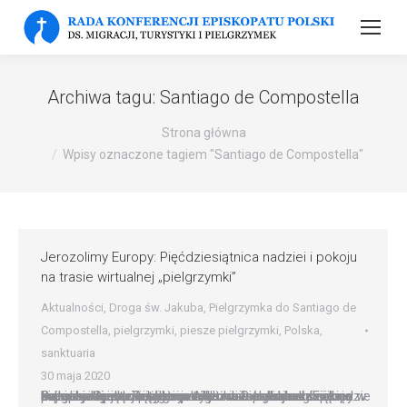
Archiwa tagu:
Santiago de Compostella
Strona główna
Wpisy oznaczone tagiem "Santiago de Compostella"
Jerozolimy Europy: Pięćdziesiątnica nadziei i pokoju
na trasie wirtualnej „pielgrzymki”
Aktualności
,
Droga św. Jakuba
,
Pielgrzymka do Santiago de
Compostella
,
pielgrzymki
,
piesze pielgrzymki
,
Polska
,
sanktuaria
30 maja 2020
Bazylika Grobu Bożego w Miechowie znalazła się na trasie wirtualnej pielgrzymki po Jerozolimach Europy. Jej celem jest nie tylko przybliżenie sakralnego i kulturowego dziedzictwa tego miasta, które dzięki pielgrzymom w ciągu wieków zostało zaszczepione w europejską ziemię, ale i modlitwa o pokój na świecie oraz nadzieję w czasie pandemii. Pielgrzymka odbędzie się w niedzielę Zesłania…