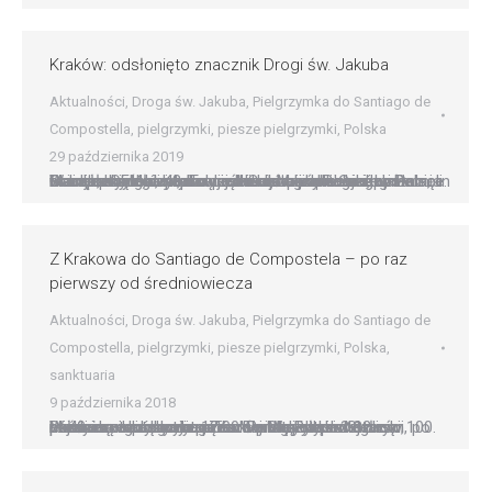
Kraków: odsłonięto znacznik Drogi św. Jakuba
Aktualności
,
Droga św. Jakuba
,
Pielgrzymka do Santiago de
Compostella
,
pielgrzymki
,
piesze pielgrzymki
,
Polska
29 października 2019
Granitowy obelisk, dar rządu hiszpańskiego regionu Galicja, którego stolicą jest Santiago de Compostela, stanął przy głównym wejściu do bazyliki ojców franciszkanów, naprzeciwko okna papieskiego na Franciszkańskiej 3. To pierwszy taki znacznik w Polsce. W odsłonięciu symbolu szlaku św. Jakuba udział wzięli m.in. prezydent Krakowa Jacek Majchrowski, bp Damian Muskus OFM, ambasador Hiszpanii w Polsce Javier…
Z Krakowa do Santiago de Compostela – po raz
pierwszy od średniowiecza
Aktualności
,
Droga św. Jakuba
,
Pielgrzymka do Santiago de
Compostella
,
pielgrzymki
,
piesze pielgrzymki
,
Polska
,
sanktuaria
9 października 2018
W 40. rocznicę wyboru Karola Wojtyły na Stolicę Piotrową i zdobycia przez Wandę Rutkiewicz najwyższego szczytu Ziemi – Mt. Everest oraz w 100. rocznicę odzyskania przez Polskę niepodległości, po prawie czterech miesiącach pielgrzymki ? 12 października o godz. 12.00 Tomasz Jędrzejewski, członek wspólnoty mariackiej Chrystus w Starym Mieście – dotrze do grobu św. Jakuba w…