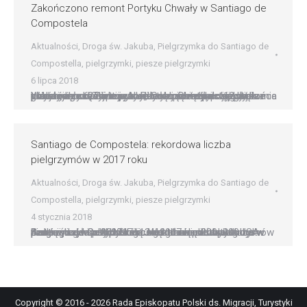
Zakończono remont Portyku Chwały w Santiago de
Compostela
Aktualności
,
Droga św. Jakuba
,
Pielgrzymka do Santiago de
Compostella
,
pielgrzymki
,
piesze pielgrzymki
6 lipca 2018
W katedrze w Santiago de Compostela dobiegły końca prace renowacyjne przy Portyku Chwały – jednej z głównych części tej zabytkowej świątyni. Jej władze podały, że odnowiony element będzie dostępny dla turystów od 27 lipca. Analiza renowacji, przygotowanie planu i jego realizacja trwały łącznie około 12 lat i pochłonęły 6,2 mln euro. „Jesienią rozpoczną się kolejne…
Santiago de Compostela: rekordowa liczba
pielgrzymów w 2017 roku
Aktualności
,
Droga św. Jakuba
,
Pielgrzymka do Santiago de
Compostella
,
pielgrzymki
,
piesze pielgrzymki
4 stycznia 2018
Santiago de Compostela: rekordowa liczba pielgrzymów w 2017 roku W 2017 r. ponad 300 tys. pielgrzymów przybyło do sanktuarium św. Jakuba w Santiago de Composteli. Jest to absolutny rekord w historii tego szlaku. Już 13 grudnia liczba pielgrzymów przekroczyła psychologiczną granicę 300 tys. Szczęśliwym rekordzistą okazał się student z USA Andrew Larkin. W 2017 r.…
Copyright © 2016 - 2026 Rada Episkopatu Polski ds. Migracji, Turystyki