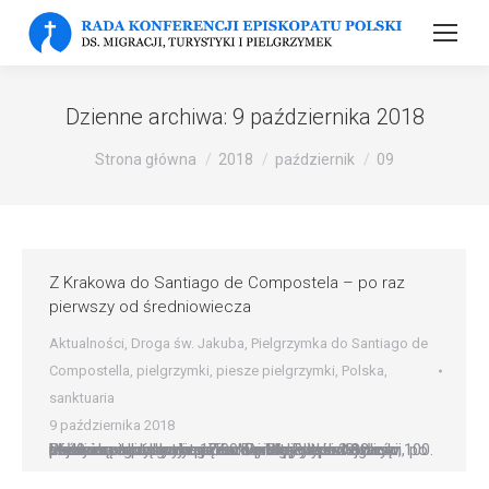
Dzienne archiwa:
9 października 2018
Strona główna
2018
październik
09
Z Krakowa do Santiago de Compostela – po raz
pierwszy od średniowiecza
Aktualności
,
Droga św. Jakuba
,
Pielgrzymka do Santiago de
Compostella
,
pielgrzymki
,
piesze pielgrzymki
,
Polska
,
sanktuaria
9 października 2018
W 40. rocznicę wyboru Karola Wojtyły na Stolicę Piotrową i zdobycia przez Wandę Rutkiewicz najwyższego szczytu Ziemi – Mt. Everest oraz w 100. rocznicę odzyskania przez Polskę niepodległości, po prawie czterech miesiącach pielgrzymki ? 12 października o godz. 12.00 Tomasz Jędrzejewski, członek wspólnoty mariackiej Chrystus w Starym Mieście – dotrze do grobu św. Jakuba w…