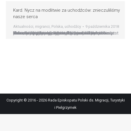
Kard. Nycz na modlitwie za uchodźców: znieczuliliśmy
nasze serca
Aktualności
,
migranci
,
Polska
,
uchodźcy
9 października 2018
Musimy się wszyscy uderzyć w piersi. Ta modlitwa jest potrzebna, żebyśmy się obudzili, powiedzieli sobie: uchodźcy są, wcale nie jest ich mniej niż było kilka lat temu, kiedy papież Franciszek jechał na Lampedusę. Znieczuliliśmy nasze serca ? powiedział kard. Kazimierz Nycz w poniedziałek 8 października w kościele św. Marcina, gdzie przewodniczył ekumenicznej liturgii ?Umrzeć z…
Copyright © 2016 - 2026 Rada Episkopatu Polski ds. Migracji, Turystyki
i Pielgrzymek