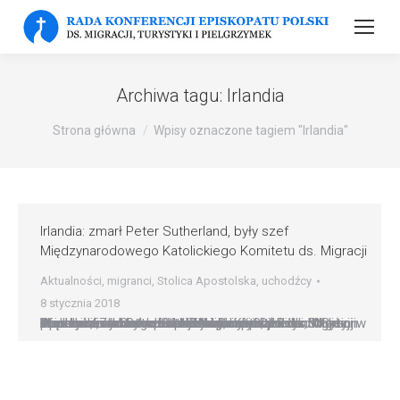
Archiwa tagu:
Irlandia
Strona główna
Wpisy oznaczone tagiem "Irlandia"
Irlandia: zmarł Peter Sutherland, były szef
Międzynarodowego Katolickiego Komitetu ds. Migracji
Aktualności
,
migranci
,
Stolica Apostolska
,
uchodźcy
8 stycznia 2018
Irlandia: zmarł Peter Sutherland, były szef Międzynarodowego Katolickiego Komitetu ds. Migracji W wieku 67 lat zmarł irlandzki prawnik, polityk, biznesmen i działacz katolicki Peter Sutherland. Był on m.in. komisarzem europejskim, kierował Międzynarodowym Katolickim Komitetem ds. Migracji w Genewie, a także doradzał Administracji Dóbr Stolicy Apostolskiej. Metropolita Dublina abp Diarmuid Martin podkreślił, że Sutherland hojnie wspierał…