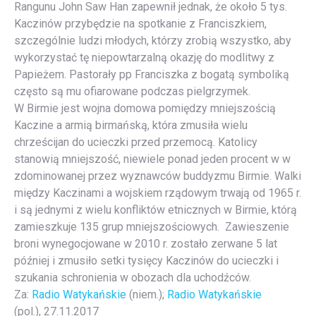
Rangunu John Saw Han zapewnił jednak, że około 5 tys.
Kaczinów przybędzie na spotkanie z Franciszkiem,
szczególnie ludzi młodych, którzy zrobią wszystko, aby
wykorzystać tę niepowtarzalną okazję do modlitwy z
Papieżem. Pastorały pp Franciszka z bogatą symboliką
często są mu ofiarowane podczas pielgrzymek.
W Birmie jest wojna domowa pomiędzy mniejszością
Kaczine a armią birmańską, która zmusiła wielu
chrześcijan do ucieczki przed przemocą. Katolicy
stanowią mniejszość, niewiele ponad jeden procent w w
zdominowanej przez wyznawców buddyzmu Birmie. Walki
między Kaczinami a wojskiem rządowym trwają od 1965 r.
i są jednymi z wielu konfliktów etnicznych w Birmie, którą
zamieszkuje 135 grup mniejszościowych. Zawieszenie
broni wynegocjowane w 2010 r. zostało zerwane 5 lat
później i zmusiło setki tysięcy Kaczinów do ucieczki i
szukania schronienia w obozach dla uchodźców.
Za:
Radio Watykańskie
(niem.);
Radio Watykańskie
(pol.), 27.11.2017