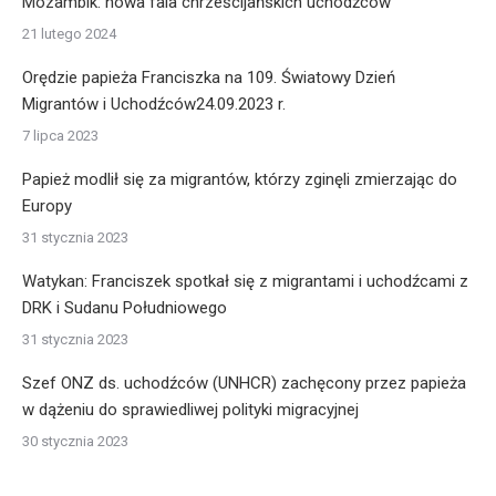
Mozambik: nowa fala chrześcijańskich uchodźców
21 lutego 2024
Orędzie papieża Franciszka na 109. Światowy Dzień
Migrantów i Uchodźców24.09.2023 r.
7 lipca 2023
Papież modlił się za migrantów, którzy zginęli zmierzając do
Europy
31 stycznia 2023
Watykan: Franciszek spotkał się z migrantami i uchodźcami z
DRK i Sudanu Południowego
31 stycznia 2023
Szef ONZ ds. uchodźców (UNHCR) zachęcony przez papieża
w dążeniu do sprawiedliwej polityki migracyjnej
30 stycznia 2023