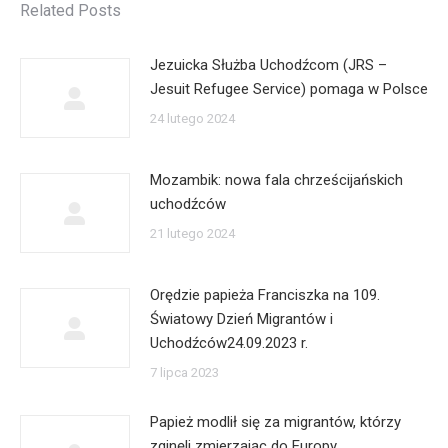
Related Posts
Jezuicka Służba Uchodźcom (JRS –
Jesuit Refugee Service) pomaga w Polsce
24 lutego 2024
Mozambik: nowa fala chrześcijańskich
uchodźców
21 lutego 2024
Orędzie papieża Franciszka na 109.
Światowy Dzień Migrantów i
Uchodźców24.09.2023 r.
7 lipca 2023
Papież modlił się za migrantów, którzy
zginęli zmierzając do Europy