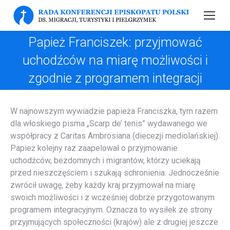
Papież Franciszek: przyjmować
uchodźców na miarę możliwości i
zgodnie z programem integracji
W najnowszym wywiadzie papieża Franciszka, tym razem
dla włoskiego pisma „Scarp de’ tenis” wydawanego we
współpracy z Caritas Ambrosiana (diecezji mediolańskiej).
Papież kolejny raz zaapelował o przyjmowanie
uchodźców, bezdomnych i migrantów, którzy uciekają
przed nieszczęściem i szukają schronienia. Jednocześnie
zwrócił uwagę, żeby każdy kraj przyjmował na miarę
swoich możliwości i z wcześniej dobrze przygotowanym
programem integracyjnym. Oznacza to wysiłek ze strony
przyjmujących społeczności (krajów) ale z drugiej jeszcze