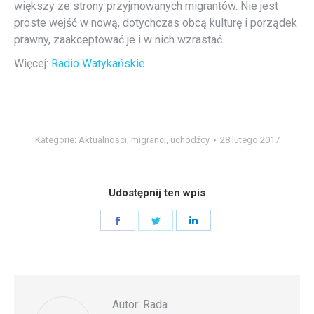
większy ze strony przyjmowanych migrantów. Nie jest
proste wejść w nową, dotychczas obcą kulturę i porządek
prawny, zaakceptować je i w nich wzrastać.
Więcej:
Radio Watykańskie
.
Kategorie:
Aktualności
,
migranci
,
uchodźcy
28 lutego 2017
Udostępnij ten wpis
Share
Share
Share
on
on
on
Facebook
Twitter
LinkedIn
Autor:
Rada