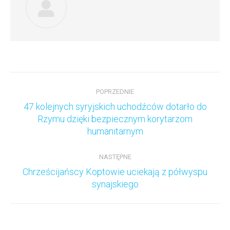
Nawigacja
wpisów
POPRZEDNIE
47 kolejnych syryjskich uchodźców dotarło do
Poprzedni
Rzymu dzięki bezpiecznym korytarzom
wpis:
humanitarnym
NASTĘPNE
Chrześcijańscy Koptowie uciekają z półwyspu
Następny
synajskiego
wpis: