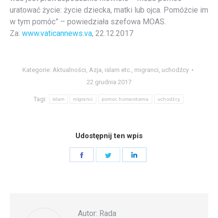
uratować życie: życie dziecka, matki lub ojca. Pomóżcie im
w tym pomóc” – powiedziała szefowa MOAS.
Za:
www.vaticannews.va
, 22.12.2017
Kategorie:
Aktualności
,
Azja
,
islam etc.
,
migranci
,
uchodźcy
22 grudnia 2017
Tagi:
islam
migranci
pomoc humanitarna
uchodźcy
Udostępnij ten wpis
Share
Share
Share
on
on
on
Facebook
Twitter
LinkedIn
Autor:
Rada