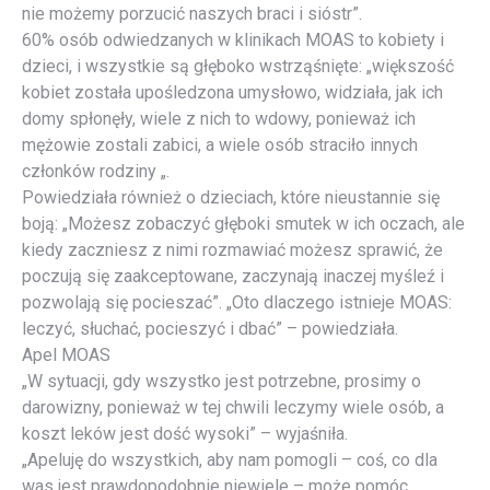
nie możemy porzucić naszych braci i sióstr”.
60% osób odwiedzanych w klinikach MOAS to kobiety i
dzieci, i wszystkie są głęboko wstrząśnięte: „większość
kobiet została upośledzona umysłowo, widziała, jak ich
domy spłonęły, wiele z nich to wdowy, ponieważ ich
mężowie zostali zabici, a wiele osób straciło innych
członków rodziny „.
Powiedziała również o dzieciach, które nieustannie się
boją: „Możesz zobaczyć głęboki smutek w ich oczach, ale
kiedy zaczniesz z nimi rozmawiać możesz sprawić, że
poczują się zaakceptowane, zaczynają inaczej myśleź i
pozwolają się pocieszać”. „Oto dlaczego istnieje MOAS:
leczyć, słuchać, pocieszyć i dbać” – powiedziała.
Apel MOAS
„W sytuacji, gdy wszystko jest potrzebne, prosimy o
darowizny, ponieważ w tej chwili leczymy wiele osób, a
koszt leków jest dość wysoki” – wyjaśniła.
„Apeluję do wszystkich, aby nam pomogli – coś, co dla
was jest prawdopodobnie niewiele – może pomóc