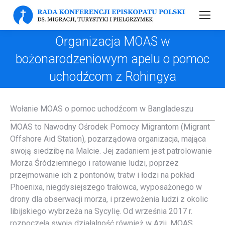
Organizacja MOAS w
bożonarodzeniowym apelu o pomoc
uchodźcom z Rohingya
Wołanie MOAS o pomoc uchodźcom w Bangladeszu
MOAS to Nawodny Ośrodek Pomocy Migrantom (Migrant
Offshore Aid Station), pozarządowa organizacja, mająca
swoją siedzibę na Malcie. Jej zadaniem jest patrolowanie
Morza Śródziemnego i ratowanie ludzi, poprzez
przejmowanie ich z pontonów, tratw i łodzi na pokład
Phoenixa, niegdysiejszego trałowca, wyposażonego w
drony dla obserwacji morza, i przewożenia ludzi z okolic
libijskiego wybrzeża na Sycylię. Od września 2017 r.
rozpoczęła swoją działalność również w Azji. MOAS