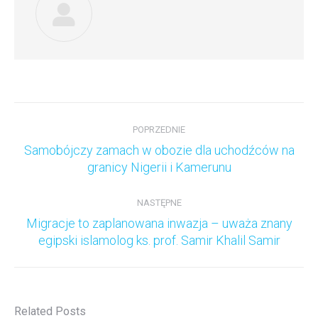
Nawigacja
wpisów
POPRZEDNIE
Samobójczy zamach w obozie dla uchodźców na
Poprzedni
granicy Nigerii i Kamerunu
wpis:
NASTĘPNE
Migracje to zaplanowana inwazja – uważa znany
Następny
egipski islamolog ks. prof. Samir Khalil Samir
wpis:
Related Posts