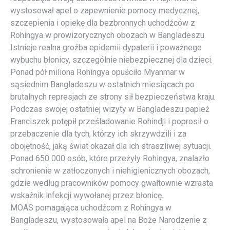
wystosował apel o zapewnienie pomocy medycznej,
szczepienia i opiekę dla bezbronnych uchodźców z
Rohingya w prowizorycznych obozach w Bangladeszu.
Istnieje realna groźba epidemii dypaterii i poważnego
wybuchu błonicy, szczególnie niebezpiecznej dla dzieci.
Ponad pół miliona Rohingya opuściło Myanmar w
sąsiednim Bangladeszu w ostatnich miesiącach po
brutalnych represjach ze strony sił bezpieczeństwa kraju.
Podczas swojej ostatniej wizyty w Bangladeszu papież
Franciszek potępił prześladowanie Rohindji i poprosił o
przebaczenie dla tych, którzy ich skrzywdzili i za
obojętność, jaką świat okazał dla ich straszliwej sytuacji.
Ponad 650 000 osób, które przeżyły Rohingya, znalazło
schronienie w zatłoczonych i niehigienicznych obozach,
gdzie według pracowników pomocy gwałtownie wzrasta
wskaźnik infekcji wywołanej przez błonicę.
MOAS pomagająca uchodźcom z Rohingya w
Bangladeszu, wystosowała apel na Boże Narodzenie z