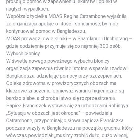
prośbą o pomoc w zapewnieniu lekarstw i opieki w
nagłych wypadkach.
Współzałożycielka MOAS Regina Catrambone wyjaśniła,
że organizacja apeluje o litość i solidarność, by móc
kontynuować pomoc w Bangladeszu.
MOAS prowadzi dwie kliniki – w Shamlapur i Unchiprang –
gdzie codziennie przyjmuje się co najmniej 300 osób.
Wybuch błonicy
W świetle nowego poważnego wybuchu błonicy
organizacja zapewnia również istotne wsparcie rządowi
Bangladeszu, udzielając pomocy przy szczepieniach.
Opieka zdrowotna w prowizorycznych obozach ma
kluczowe znaczenie, ponieważ warunki higieniczne są
bardzo słabe, a choroba łatwo się rozprzestrzenia.
Papież Franciszek wstawia się za uchodźcami Rohingya
„Sytuacja w obozach jest okropna” – powiedziała
Catrambone, przypominając słowa papieża Franciszka
podczas wizyty w Bangladeszu na początku grudnia, który
wówczas powiedział: „musimy zrobić dużo, dużo więcej,