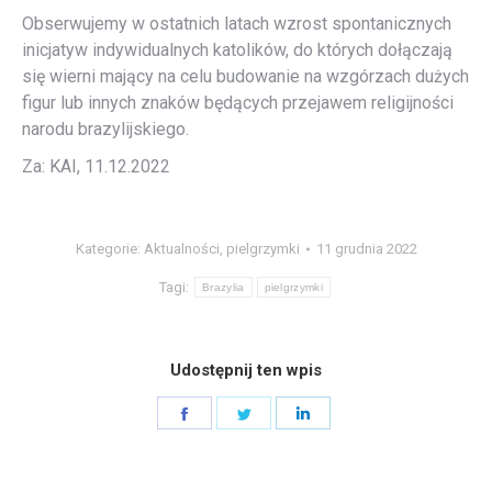
Obserwujemy w ostatnich latach wzrost spontanicznych
inicjatyw indywidualnych katolików, do których dołączają
się wierni mający na celu budowanie na wzgórzach dużych
figur lub innych znaków będących przejawem religijności
narodu brazylijskiego.
Za: KAI, 11.12.2022
Kategorie:
Aktualności
,
pielgrzymki
11 grudnia 2022
Tagi:
Brazylia
pielgrzymki
Udostępnij ten wpis
Share
Share
Share
on
on
on
Facebook
Twitter
LinkedIn