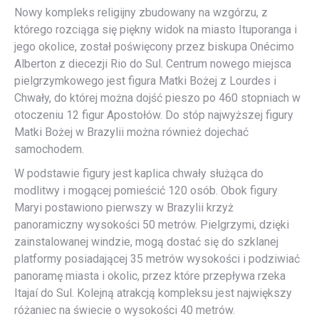
Nowy kompleks religijny zbudowany na wzgórzu, z
którego rozciąga się piękny widok na miasto Ituporanga i
jego okolice, został poświęcony przez biskupa Onécimo
Alberton z diecezji Rio do Sul. Centrum nowego miejsca
pielgrzymkowego jest figura Matki Bożej z Lourdes i
Chwały, do której można dojść pieszo po 460 stopniach w
otoczeniu 12 figur Apostołów. Do stóp najwyższej figury
Matki Bożej w Brazylii można również dojechać
samochodem.
W podstawie figury jest kaplica chwały służąca do
modlitwy i mogącej pomieścić 120 osób. Obok figury
Maryi postawiono pierwszy w Brazylii krzyż
panoramiczny wysokości 50 metrów. Pielgrzymi, dzięki
zainstalowanej windzie, mogą dostać się do szklanej
platformy posiadającej 35 metrów wysokości i podziwiać
panoramę miasta i okolic, przez które przepływa rzeka
Itajaí do Sul. Kolejną atrakcją kompleksu jest największy
różaniec na świecie o wysokości 40 metrów.