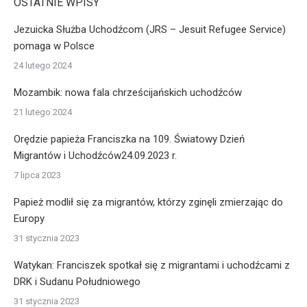
OSTATNIE WPISY
Jezuicka Służba Uchodźcom (JRS – Jesuit Refugee Service)
pomaga w Polsce
24 lutego 2024
Mozambik: nowa fala chrześcijańskich uchodźców
21 lutego 2024
Orędzie papieża Franciszka na 109. Światowy Dzień
Migrantów i Uchodźców24.09.2023 r.
7 lipca 2023
Papież modlił się za migrantów, którzy zginęli zmierzając do
Europy
31 stycznia 2023
Watykan: Franciszek spotkał się z migrantami i uchodźcami z
DRK i Sudanu Południowego
31 stycznia 2023