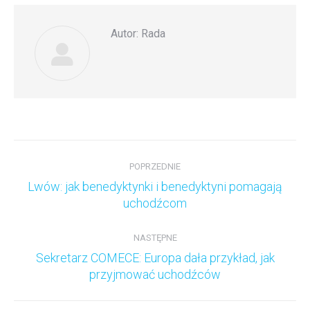
Autor:
Rada
Nawigacja
wpisów
POPRZEDNIE
Lwów: jak benedyktynki i benedyktyni pomagają
Poprzedni
uchodźcom
wpis:
NASTĘPNE
Sekretarz COMECE: Europa dała przykład, jak
Następny
przyjmować uchodźców
wpis: