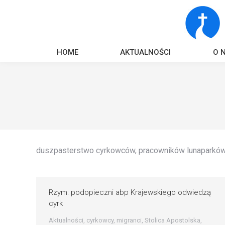
HOME
AKTUALNOŚCI
O 
duszpasterstwo cyrkowców, pracowników lunaparków, 
Rzym: podopieczni abp Krajewskiego odwiedzą
cyrk
Aktualności
,
cyrkowcy
,
migranci
,
Stolica Apostolska
,