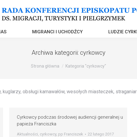
NAS
MIGRANCI I UCHODŹCY
LUDZIE CYRK
Archiwa kategorii:
cyrkowcy
Strona główna
Kategoria "cyrkowcy"
kuglarzy, obsługi karnawałów, wesołych miasteczek, stragani
Cyrkowcy podczas środowej audiencji generalnej u
papieża Franciszka
Aktualności
,
cyrkowcy
,
pp Franciszek
22 lutego 2017