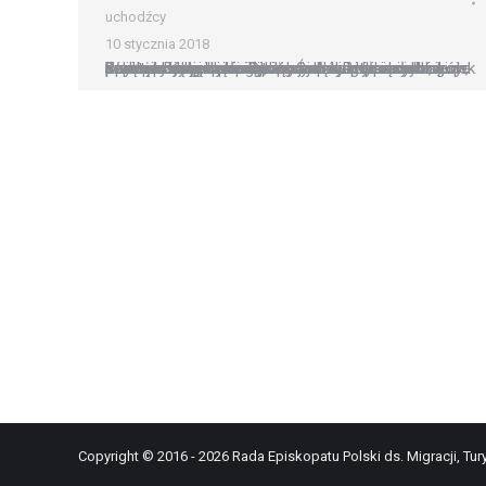
uchodźcy
10 stycznia 2018
Rzym: podopieczni abp Krajewskiego odwiedzą cyrk W czwartek popołudniu ponad dwa tysiące podopiecznych papieskiego jałmużnika arcybiskupa Konrada Krajewskiego, odwiedzi jeden z cyrków przebywających na występach w Rzymie w okresie świątecznym. Ujawnił to sam polski hierarcha, należący do grona najbliższych współpracowników papieża Franciszka. Ojciec Święty zaprosił ubogich, bezdomnych, więźniów i uchodźców do cyrku. Spektakl odbędzie się…
Copyright © 2016 - 2026 Rada Episkopatu Polski ds. Migracji, Tury