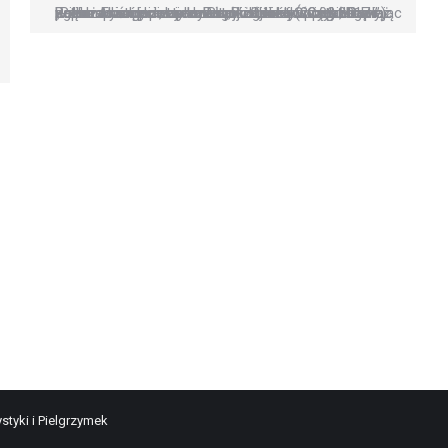
Podczas środowej audiencji ogólnej (22.02.2017 r.) papież Franciszek przywitał członków Cyrku Rony Roller. Akrobaci zaprezentowali krótki program z pokazami ognia, tancerzami i inni klownami, bawiąc w ten sposób nie tylko Papieża, lecz wszystkich zgromadzonych na audiencji. Ojciec Święty dziękując za ich występ powiedział: „Robicie coś pięknego!” „Piękno kieruje nas do Boga” – kontynuował Papież –…
styki i Pielgrzymek