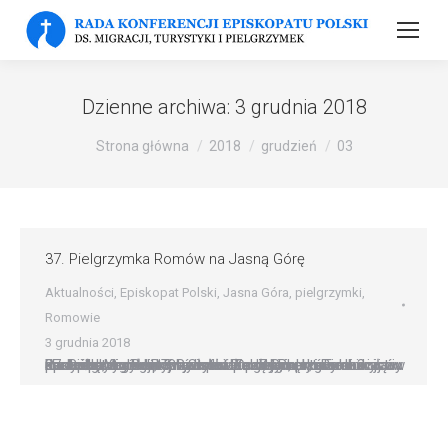
Dzienne archiwa:
3 grudnia 2018
Strona główna
2018
grudzień
03
37. Pielgrzymka Romów na Jasną Górę
Aktualności
,
Episkopat Polski
,
Jasna Góra
,
pielgrzymki
,
Romowie
3 grudnia 2018
37. Pielgrzymka Romów na Jasną Górę zgromadziła w niedzielę, 2 grudnia, Romów z całej Polski. Eucharystii przewodniczył bp Krzysztof Zadarko, przewodniczący Rady ds. Migracji, Turystyki i Pielgrzymek, a koncelebrował ks. Stanisław Opocki, krajowy duszpasterz Romów. Słowa powitania w imieniu ojców i braci paulinów wypowiedział o. Zygmunt Bola. ?Jesteśmy adwentowym potomstwem, które dzisiaj w sposób szczególny zebrało…