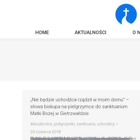
HOME
AKTUALNOŚCI
O 
„Nie będzie uchodźca rządził w moim domu” –
słowa biskupa na pielgrzymce do sanktuarium
Matki Bożej w Gietrzwałdzie
Aktualności
,
pielgrzymki
,
sanktuaria
,
uchodźcy
30 czerwca 2018
Gietrzwałd: Dzień Pokuty dla wolności Dziś w Gietrzwałdzie ponad 20 tys. pielgrzymów z całej Polski uczestniczyło w Dniu Pokuty, nawiązującym do maryjnych objawień i będącym elementem obchodów 100. rocznicy odzyskania niepodległości przez Polskę. Odbył się on pod hasłem ?Od wolności wewnętrznej do wolności zewnętrznej?. Jak tłumaczył KAI abp Józef Górzyński, ?chodzi najpierw o to, abyśmy…