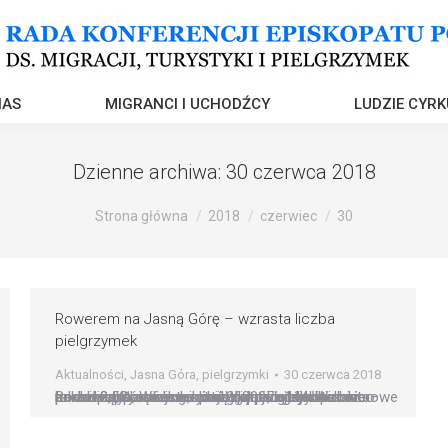
NAS
MIGRANCI I UCHODŹCY
LUDZIE CYRK
Dzienne archiwa:
30 czerwca 2018
Strona główna
2018
czerwiec
30
Rowerem na Jasną Górę – wzrasta liczba
pielgrzymek
Aktualności
,
Jasna Góra
,
pielgrzymki
30 czerwca 2018
Rodzinne, parafialne, diecezjalne, ogólnopolskie – coraz popularniejsze stają się pielgrzymki rowerowe na Jasną Górę. Jeszcze 10 lat temu było ich zaledwie 41, a w roku ubiegłym już 144. Wzrasta także liczba uczestników. W 2007 r. było to nieco ponad 2,5 tys. rowerzystów, a przed rokiem aż ponad 8 tys. Wiele grup nie rejestruje jednak w…