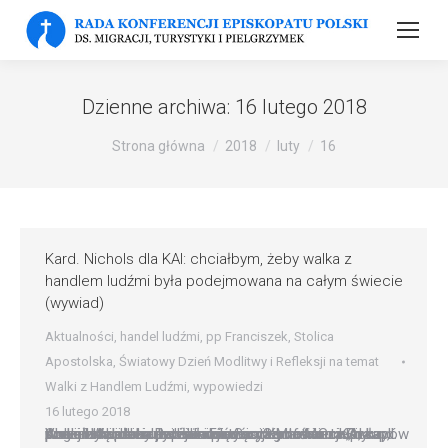
Dzienne archiwa:
16 lutego 2018
Strona główna
2018
luty
16
Kard. Nichols dla KAI: chciałbym, żeby walka z
handlem ludźmi była podejmowana na całym świecie
(wywiad)
Aktualności
,
handel ludźmi
,
pp Franciszek
,
Stolica
Apostolska
,
Światowy Dzień Modlitwy i Refleksji na temat
Walki z Handlem Ludźmi
,
wypowiedzi
16 lutego 2018
Chciałbym, żeby działalność Santa Marta Group, czyli walka z handlem ludźmi i pomoc jego ofiarom, była podejmowana i rozwijała się na całym świecie, na szczeblach lokalnych – mówi w rozmowie z KAI kard. Vincent Nichols. Przewodniczący Konferencji Biskupów Anglii i Walii kieruje też inicjatywą Santa Marta Group, powołaną przez papieża Franciszka do przeciwdziałania handlowi ludźmi…