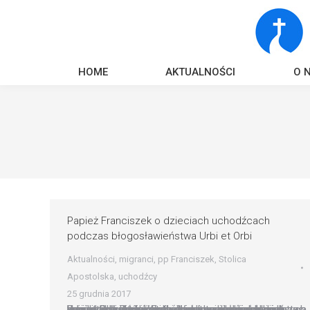
HOME
AKTUALNOŚCI
O 
Papież Franciszek o dzieciach uchodźcach
podczas błogosławieństwa Urbi et Orbi
Aktualności
,
migranci
,
pp Franciszek
,
Stolica
Apostolska
,
uchodźcy
25 grudnia 2017
Papież Franciszek o dzieciach uchodźcach podczas Urbi et Orbi Podczas tradycyjnego błogosławieństwa Urbi et Orbi papież Franciszek powiedział m.in. o dzieciach uchodźcach: „Widzimy Jezusa w wielu dzieciach zmuszonych do opuszczenia swoich krajów, aby podróżować samotnie w nieludzkich warunkach i które stają się łatwym celem dla handlarzy ludźmi. W ich oczach widzimy dramat tych wszystkich, którzy…