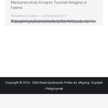
Międzynarodowy Kongres Turystyki Religijnej w
Fatimie
Aktualności
,
Turyści
23 listopada 2017
Portugalia: rozpoczął się Międzynarodowy Kongres Turystyki Religijnej w Fatimie W Fatimie rozpoczął się Międzynarodowy Kongres Turystyki Religijnej. Jak powiedział podczas inauguracji wydarzenia ks. Carlos Cabecinhas, rektor Sanktuarium Matki Bożej Różańcowej w Fatimie, turystyka związana z pielgrzymowaniem była w tym roku bardzo ważna dla tego portugalskiego miejsca kultu. – Obchody stulecia objawień maryjnych w Fatimie, umocniły…
Copyright © 2016 - 2026 Rada Episkopatu Polski ds. Migracji, Turystyki
i Pielgrzymek