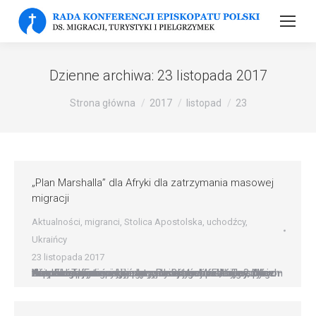
Dzienne archiwa:
23 listopada 2017
Strona główna
2017
listopad
23
„Plan Marshalla” dla Afryki dla zatrzymania masowej
migracji
Aktualności
,
migranci
,
Stolica Apostolska
,
uchodźcy
,
Ukraińcy
23 listopada 2017
Unia Europejska: inwestycyjny ?plan Marshalla? dla Afryki Unia Europejska rozpoczyna wcielanie w życie bezprecedensowego planu inwestycji w Afryce. Ma on na celu stworzenie, przez rozwój gospodarczy, takich warunków bytowych na tym kontynencie, by zapobiegać migracji jego mieszkańców do Europy. – Nie chcemy znów być bezsilni wobec fali migrantów – tłumaczy przewodniczący Parlamentu Europejskiego Antonio Tajani…