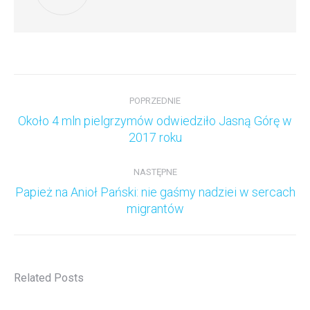
Nawigacja
wpisów
POPRZEDNIE
Około 4 mln pielgrzymów odwiedziło Jasną Górę w
Poprzedni
2017 roku
wpis:
NASTĘPNE
Papież na Anioł Pański: nie gaśmy nadziei w sercach
Następny
migrantów
wpis:
Related Posts