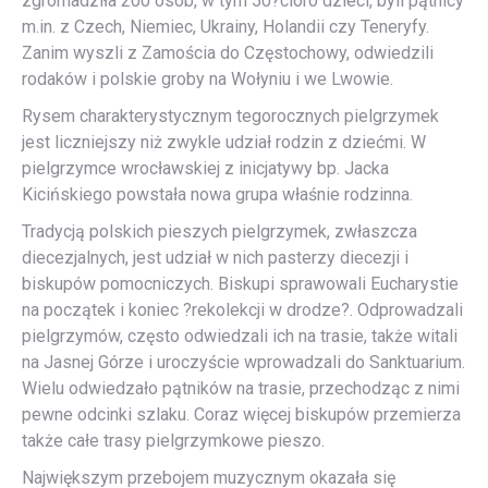
zgromadziła 200 osób, w tym 50?cioro dzieci, byli pątnicy
m.in. z Czech, Niemiec, Ukrainy, Holandii czy Teneryfy.
Zanim wyszli z Zamościa do Częstochowy, odwiedzili
rodaków i polskie groby na Wołyniu i we Lwowie.
Rysem charakterystycznym tegorocznych pielgrzymek
jest liczniejszy niż zwykle udział rodzin z dziećmi. W
pielgrzymce wrocławskiej z inicjatywy bp. Jacka
Kicińskiego powstała nowa grupa właśnie rodzinna.
Tradycją polskich pieszych pielgrzymek, zwłaszcza
diecezjalnych, jest udział w nich pasterzy diecezji i
biskupów pomocniczych. Biskupi sprawowali Eucharystie
na początek i koniec ?rekolekcji w drodze?. Odprowadzali
pielgrzymów, często odwiedzali ich na trasie, także witali
na Jasnej Górze i uroczyście wprowadzali do Sanktuarium.
Wielu odwiedzało pątników na trasie, przechodząc z nimi
pewne odcinki szlaku. Coraz więcej biskupów przemierza
także całe trasy pielgrzymkowe pieszo.
Największym przebojem muzycznym okazała się