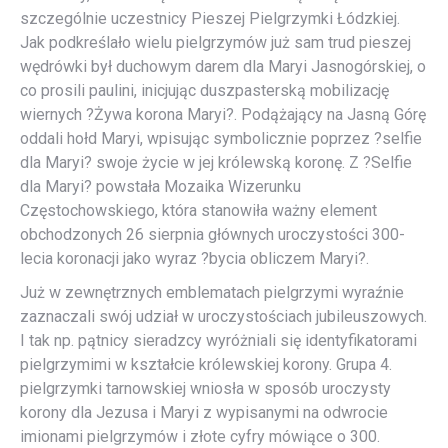
szczególnie uczestnicy Pieszej Pielgrzymki Łódzkiej.
Jak podkreślało wielu pielgrzymów już sam trud pieszej
wędrówki był duchowym darem dla Maryi Jasnogórskiej, o
co prosili paulini, inicjując duszpasterską mobilizację
wiernych ?Żywa korona Maryi?. Podążający na Jasną Górę
oddali hołd Maryi, wpisując symbolicznie poprzez ?selfie
dla Maryi? swoje życie w jej królewską koronę. Z ?Selfie
dla Maryi? powstała Mozaika Wizerunku
Częstochowskiego, która stanowiła ważny element
obchodzonych 26 sierpnia głównych uroczystości 300-
lecia koronacji jako wyraz ?bycia obliczem Maryi?.
Już w zewnętrznych emblematach pielgrzymi wyraźnie
zaznaczali swój udział w uroczystościach jubileuszowych.
I tak np. pątnicy sieradzcy wyróżniali się identyfikatorami
pielgrzymimi w kształcie królewskiej korony. Grupa 4.
pielgrzymki tarnowskiej wniosła w sposób uroczysty
korony dla Jezusa i Maryi z wypisanymi na odwrocie
imionami pielgrzymów i złote cyfry mówiące o 300.