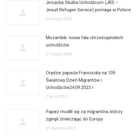
Jezuicka Służba Uchodźcom (JRS –
Jesuit Refugee Service) pomaga w Polsce
24 lutego 2024
Mozambik: nowa fala chrześcijańskich
uchodźców
21 lutego 2024
Orędzie papieża Franciszka na 109.
Światowy Dzień Migrantów i
Uchodźców24.09.2023 r.
7 lipca 2023
Papież modlił się za migrantów, którzy
zginęli zmierzając do Europy
31 stycznia 2023