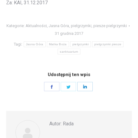
Za: KAI, 31.12.2017
Kategorie:
Aktualności
,
Jasna Góra
,
pielgrzymki
,
piesze pielgrzymki
31 grudnia 2017
Tagi:
Jasna Góra
Matka Boża
pielgrzymki
pielgrzymki piesze
sanktuarium
Udostępnij ten wpis
Share
Share
Share
on
on
on
Facebook
Twitter
LinkedIn
Autor:
Rada