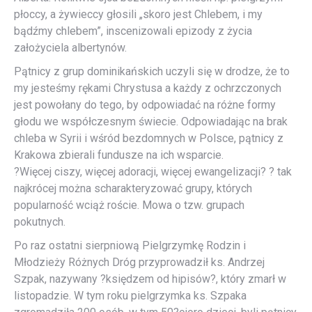
płoccy, a żywieccy głosili „skoro jest Chlebem, i my
bądźmy chlebem”, inscenizowali epizody z życia
założyciela albertynów.
Pątnicy z grup dominikańskich uczyli się w drodze, że to
my jesteśmy rękami Chrystusa a każdy z ochrzczonych
jest powołany do tego, by odpowiadać na różne formy
głodu we współczesnym świecie. Odpowiadając na brak
chleba w Syrii i wśród bezdomnych w Polsce, pątnicy z
Krakowa zbierali fundusze na ich wsparcie.
?Więcej ciszy, więcej adoracji, więcej ewangelizacji? ? tak
najkrócej można scharakteryzować grupy, których
popularność wciąż roście. Mowa o tzw. grupach
pokutnych.
Po raz ostatni sierpniową Pielgrzymkę Rodzin i
Młodzieży Różnych Dróg przyprowadził ks. Andrzej
Szpak, nazywany ?księdzem od hipisów?, który zmarł w
listopadzie. W tym roku pielgrzymka ks. Szpaka