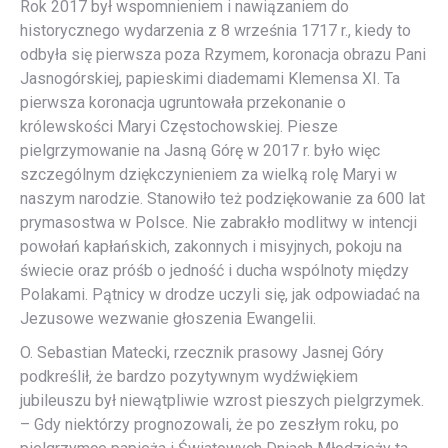
Rok 2017 był wspomnieniem i nawiązaniem do
historycznego wydarzenia z 8 września 1717 r., kiedy to
odbyła się pierwsza poza Rzymem, koronacja obrazu Pani
Jasnogórskiej, papieskimi diademami Klemensa XI. Ta
pierwsza koronacja ugruntowała przekonanie o
królewskości Maryi Częstochowskiej. Piesze
pielgrzymowanie na Jasną Górę w 2017 r. było więc
szczególnym dziękczynieniem za wielką rolę Maryi w
naszym narodzie. Stanowiło też podziękowanie za 600 lat
prymasostwa w Polsce. Nie zabrakło modlitwy w intencji
powołań kapłańskich, zakonnych i misyjnych, pokoju na
świecie oraz próśb o jedność i ducha wspólnoty między
Polakami. Pątnicy w drodze uczyli się, jak odpowiadać na
Jezusowe wezwanie głoszenia Ewangelii.
O. Sebastian Matecki, rzecznik prasowy Jasnej Góry
podkreślił, że bardzo pozytywnym wydźwiękiem
jubileuszu był niewątpliwie wzrost pieszych pielgrzymek.
– Gdy niektórzy prognozowali, że po zeszłym roku, po