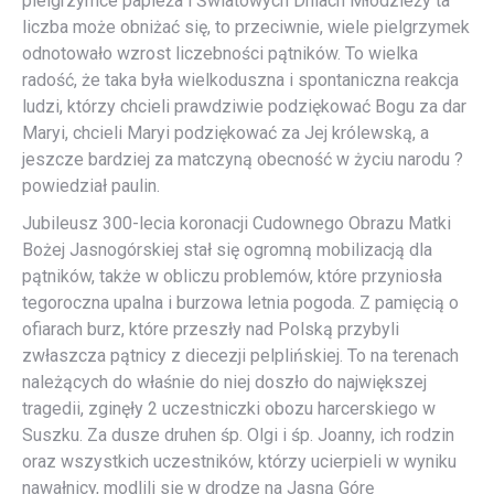
pielgrzymce papieża i Światowych Dniach Młodzieży ta
liczba może obniżać się, to przeciwnie, wiele pielgrzymek
odnotowało wzrost liczebności pątników. To wielka
radość, że taka była wielkoduszna i spontaniczna reakcja
ludzi, którzy chcieli prawdziwie podziękować Bogu za dar
Maryi, chcieli Maryi podziękować za Jej królewską, a
jeszcze bardziej za matczyną obecność w życiu narodu ?
powiedział paulin.
Jubileusz 300-lecia koronacji Cudownego Obrazu Matki
Bożej Jasnogórskiej stał się ogromną mobilizacją dla
pątników, także w obliczu problemów, które przyniosła
tegoroczna upalna i burzowa letnia pogoda. Z pamięcią o
ofiarach burz, które przeszły nad Polską przybyli
zwłaszcza pątnicy z diecezji pelplińskiej. To na terenach
należących do właśnie do niej doszło do największej
tragedii, zginęły 2 uczestniczki obozu harcerskiego w
Suszku. Za dusze druhen śp. Olgi i śp. Joanny, ich rodzin
oraz wszystkich uczestników, którzy ucierpieli w wyniku
nawałnicy, modlili się w drodze na Jasną Górę