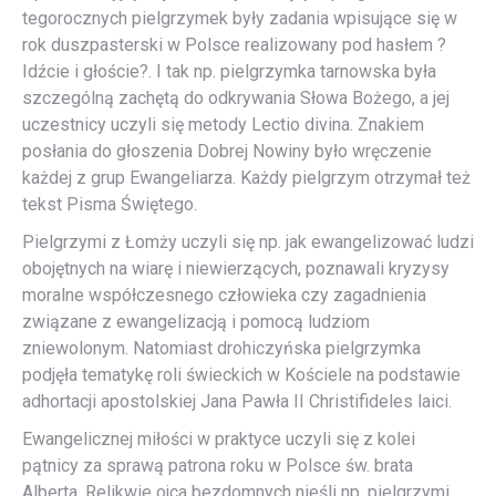
tegorocznych pielgrzymek były zadania wpisujące się w
rok duszpasterski w Polsce realizowany pod hasłem ?
Idźcie i głoście?. I tak np. pielgrzymka tarnowska była
szczególną zachętą do odkrywania Słowa Bożego, a jej
uczestnicy uczyli się metody Lectio divina. Znakiem
posłania do głoszenia Dobrej Nowiny było wręczenie
każdej z grup Ewangeliarza. Każdy pielgrzym otrzymał też
tekst Pisma Świętego.
Pielgrzymi z Łomży uczyli się np. jak ewangelizować ludzi
obojętnych na wiarę i niewierzących, poznawali kryzysy
moralne współczesnego człowieka czy zagadnienia
związane z ewangelizacją i pomocą ludziom
zniewolonym. Natomiast drohiczyńska pielgrzymka
podjęła tematykę roli świeckich w Kościele na podstawie
adhortacji apostolskiej Jana Pawła II Christifideles laici.
Ewangelicznej miłości w praktyce uczyli się z kolei
pątnicy za sprawą patrona roku w Polsce św. brata
Alberta. Relikwie ojca bezdomnych nieśli np. pielgrzymi