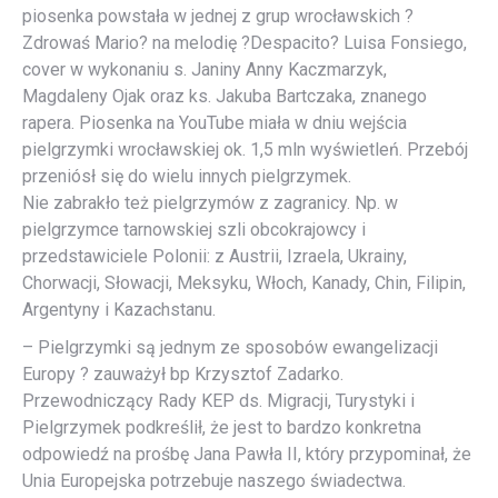
piosenka powstała w jednej z grup wrocławskich ?
Zdrowaś Mario? na melodię ?Despacito? Luisa Fonsiego,
cover w wykonaniu s. Janiny Anny Kaczmarzyk,
Magdaleny Ojak oraz ks. Jakuba Bartczaka, znanego
rapera. Piosenka na YouTube miała w dniu wejścia
pielgrzymki wrocławskiej ok. 1,5 mln wyświetleń. Przebój
przeniósł się do wielu innych pielgrzymek.
Nie zabrakło też pielgrzymów z zagranicy. Np. w
pielgrzymce tarnowskiej szli obcokrajowcy i
przedstawiciele Polonii: z Austrii, Izraela, Ukrainy,
Chorwacji, Słowacji, Meksyku, Włoch, Kanady, Chin, Filipin,
Argentyny i Kazachstanu.
– Pielgrzymki są jednym ze sposobów ewangelizacji
Europy ? zauważył bp Krzysztof Zadarko.
Przewodniczący Rady KEP ds. Migracji, Turystyki i
Pielgrzymek podkreślił, że jest to bardzo konkretna
odpowiedź na prośbę Jana Pawła II, który przypominał, że
Unia Europejska potrzebuje naszego świadectwa.