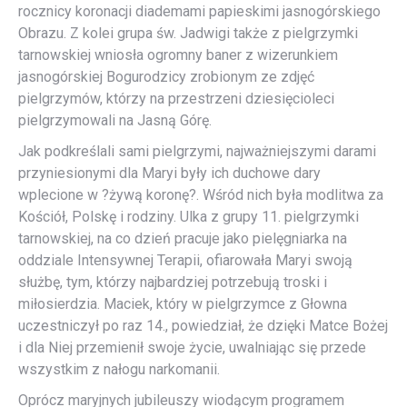
rocznicy koronacji diademami papieskimi jasnogórskiego
Obrazu. Z kolei grupa św. Jadwigi także z pielgrzymki
tarnowskiej wniosła ogromny baner z wizerunkiem
jasnogórskiej Bogurodzicy zrobionym ze zdjęć
pielgrzymów, którzy na przestrzeni dziesięcioleci
pielgrzymowali na Jasną Górę.
Jak podkreślali sami pielgrzymi, najważniejszymi darami
przyniesionymi dla Maryi były ich duchowe dary
wplecione w ?żywą koronę?. Wśród nich była modlitwa za
Kościół, Polskę i rodziny. Ulka z grupy 11. pielgrzymki
tarnowskiej, na co dzień pracuje jako pielęgniarka na
oddziale Intensywnej Terapii, ofiarowała Maryi swoją
służbę, tym, którzy najbardziej potrzebują troski i
miłosierdzia. Maciek, który w pielgrzymce z Głowna
uczestniczył po raz 14., powiedział, że dzięki Matce Bożej
i dla Niej przemienił swoje życie, uwalniając się przede
wszystkim z nałogu narkomanii.
Oprócz maryjnych jubileuszy wiodącym programem