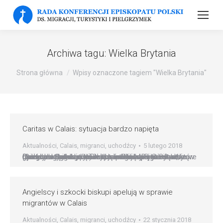
Archiwa tagu:
Wielka Brytania
Strona główna
Wpisy oznaczone tagiem "Wielka Brytania"
Caritas w Calais: sytuacja bardzo napięta
Aktualności
,
Calais
,
migranci
,
uchodźcy
5 lutego 2018
Caritas w Calais: sytuacja bardzo napięta Sytuacja w Calais jest bardzo trudna, a istniejące nie zostanie rozładowane dopóki władze angielskie nie otworzą granic dla migrantów ? uważa Didier Degrémont, dyrektor lokalnego ośrodka francuskiej Caritas (Secours Catholique) w tym portowym mieście, które łączy drogą morską Francję z Wielką Brytanią. W ubiegłym tygodniu doszło tam do zamieszek…
Angielscy i szkocki biskupi apelują w sprawie
migrantów w Calais
Aktualności
,
Calais
,
migranci
,
uchodźcy
22 stycznia 2018