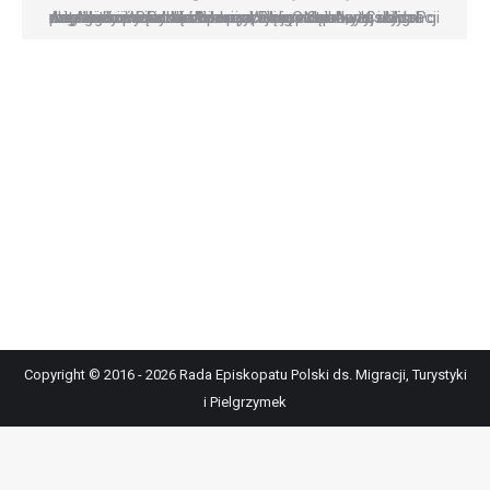
Angielscy i szkocki biskupi apelują w sprawie migrantów w Calais Po wizycie w Calais w zeszłym roku biskup Paul McAleenan, biskup ds. Azylu i Migracji dla Anglii i Walii oraz biskup William Nolan, przewodniczący Justice and Peace Scotland, wydali wspólne oświadczenie wzywające rząd brytyjski do zaangażowania się w pomoc imigrantom w Calais. Po ostatnich wydarzeniach…
Copyright © 2016 - 2026 Rada Episkopatu Polski ds. Migracji, Turystyki
i Pielgrzymek