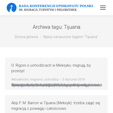
Archiwa tagu:
Tijuana
Strona główna
Wpisy oznaczone tagiem "Tijuana"
O. Rigoni o uchodźcach w Meksyku: migrują, by
przeżyć
Aktualności
,
migranci
,
uchodźcy
3 stycznia 2019
Trwa dramat uchodźców z tzw. karawany migrantów, która przeszła z Ameryki Środkowej do granicy ze Stanami Zjednoczonymi w Meksyku. Szli setki, a nawet tysiące kilometrów, aby dostać się do lepszego świata. Zostali zatrzymani na granicy i dziś nie widać dla nich dobrego rozwiązania. O sytuacji migrantów w wywiadzie dla Radia Watykańskiego mówi włoski skalabrynianin, który…
Abp F. M. Barron w Tijuana (Meksyk): trzeba zająć się
migracją z powagą i całościowo