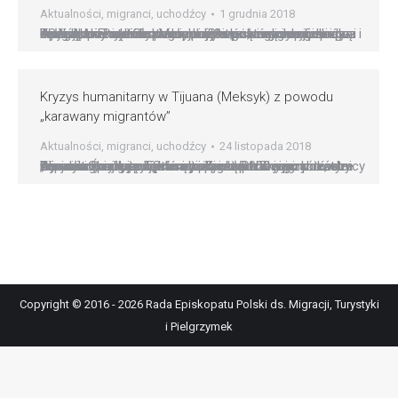
Aktualności
,
migranci
,
uchodźcy
1 grudnia 2018
Apeluję do rządów amerykańskiego, meksykańskiego i krajów Ameryki Centralnej, aby z powagą i w sposób całościowy stawiły czoła problemowi migracji, z uwzględnieniem wsparcia krajów, z których pochodzą emigranci. Do nich zaś apeluję o poszanowanie prawa i zaniechanie aktów przemocy ? to słowa arcybiskupa Tijuany, meksykańskiego miasta leżącego na granicy z USA. Abp Francisco Moreno Barrón…
Kryzys humanitarny w Tijuana (Meksyk) z powodu
„karawany migrantów”
Aktualności
,
migranci
,
uchodźcy
24 listopada 2018
Burmistrz miasta Tijuana poprosił ONZ o pomoc, aby zapobiec kryzysowi humaniatarnemu w jego mieście wywołanemu przybyciem tam ok. 5 000 migrantów z Ameryki Środkowej, którzy pragną przekroczyć w tym miejscu granicę ze Stanami Zjednoczonymi. Uczestnicy „karawany migrantów” są już ponad miesiąc w drodze. Obecnie znajdują się na obiekcie sportowym poza Tijuana. Opiekują się nimi wolonatriusze.…
Copyright © 2016 - 2026 Rada Episkopatu Polski ds. Migracji, Turystyki
i Pielgrzymek