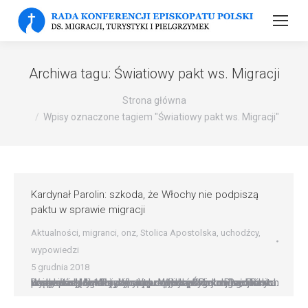
Archiwa tagu:
Światiowy pakt ws. Migracji
Strona główna
Wpisy oznaczone tagiem "Światiowy pakt ws. Migracji"
Kardynał Parolin: szkoda, że Włochy nie podpiszą
paktu w sprawie migracji
Aktualności
,
migranci
,
onz
,
Stolica Apostolska
,
uchodźcy
,
wypowiedzi
5 grudnia 2018
Watykański sekretarz stanu kardynał Pietro Parolin wyraził żal, że Włochy nie podpiszą Światowego Paktu w sprawie Migracji. Włochy są jednym z krajów, których rządy podjęły taką decyzję. Jest wśród nich też Polska. Dziennikarze w Rzymie poprosili kardynała Parolina o komentarz do decyzji rządu Włoch, który na razie nie podpisze globalnego paktu dotyczącego migracji i nie…