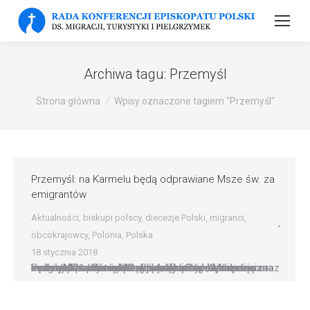
Archiwa tagu:
Przemyśl
Strona główna
Wpisy oznaczone tagiem "Przemyśl"
Przemyśl: na Karmelu będą odprawiane Msze św. za
emigrantów
Aktualności
,
biskupi polscy
,
diecezje Polski
,
migranci
,
obcokrajowcy
,
Polonia
,
Polska
18 stycznia 2018
Przemyśl: na Karmelu będą odprawiane Msze św. za emigrantów W każdą trzecią niedzielę miesiąca w kościele karmelitów bosych w Przemyślu odprawiana będzie Msza św. w intencji emigrantów, ich rodzin oraz zmarłych na obczyźnie. Pierwszej ? w najbliższą niedzielę 21 stycznia ? przewodniczyć będzie metropolita przemyski abp Adam Szal. Co miesiąc będzie odprawiana Msza św., do…