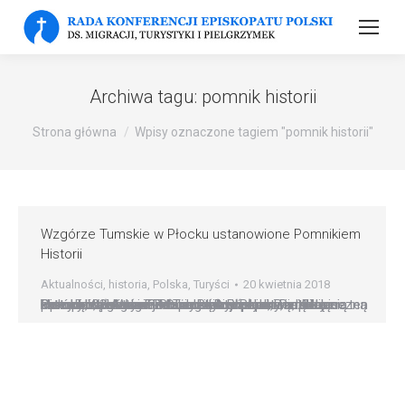
Archiwa tagu:
pomnik historii
Strona główna
Wpisy oznaczone tagiem "pomnik historii"
Wzgórze Tumskie w Płocku ustanowione Pomnikiem
Historii
Aktualności
,
historia
,
Polska
,
Turyści
20 kwietnia 2018
Historyczne Wzgórze Tumskie w Płocku, z XII-wieczną katedrą, Opactwem Pobenedyktyńskim, sądem biskupim, ?starym? Muzeum Diecezjalnym, plebanią katedralną i ogrodem – zostało wpisane na listę Pomników Historii. Rozporządzenie potwierdzające ten akt odebrał dziś w Pałacu Prezydenckim z rąk prezydenta Andrzeja Dudy biskup płocki Piotr Libera. Oprócz Wzgórza Tumskiego w Płocku, Pomnikami Historii ustanowiono też dziś m.in.…