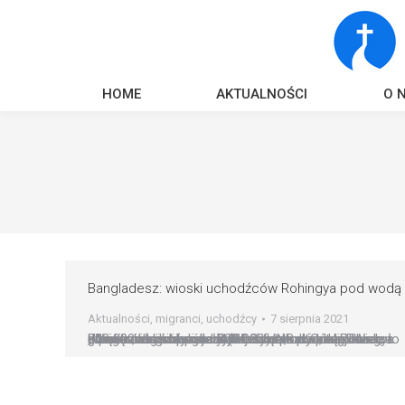
HOME
AKTUALNOŚCI
O 
Bangladesz: wioski uchodźców Rohingya pod wodą
Aktualności
,
migranci
,
uchodźcy
7 sierpnia 2021
Ulewne deszcze zalały 400 wiosek w Cox’s Bazar, gdzie mieszka ponad 800 000 uchodźców Rohingya z pobliskiego Myanmar (Birmy). Na problem zwraca uwagę całego świata Caritas Internationalis. Wiele domów, studni i pól znajduje się pod wodą; dla około 300 000 ludzi brakuje żywności i wody pitnej. „Większości mieszkańców Cox’s Bazar, regionu silnie uzależnionego od rolnictwa,…