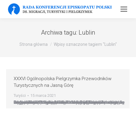
Archiwa tagu:
Lublin
Strona główna
Wpisy oznaczone tagiem "Lublin"
XXXVI Ogólnopolska Pielgrzymka Przewodników
Turystycznych na Jasną Górę
Turyści
15 marca 2021
14 marca 2021 odbyła się XXXVI Ogólnopolska Pielgrzymka Przewodników na Jasną Górę. Ze względu na pandemię miała ona bardzo ograniczony charakter. Organizatorem był lubelski oddział PTTK. Uczestniczyło w niej kilkudziesięciu przewodników. Mszy św. w Kaplicy Cudownego Obrazu Matki Bożej przewodniczył i homilię wygłosił ks. bp Krzysztof Zadarko, przewodniczący Rady KEP ds. Migracji, Turystów i Pielgrzymek…