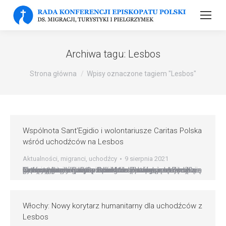
Archiwa tagu:
Lesbos
Strona główna
Wpisy oznaczone tagiem "Lesbos"
Wspólnota Sant’Egidio i wolontariusze Caritas Polska
wśród uchodźców na Lesbos
Aktualności
,
migranci
,
uchodźcy
9 sierpnia 2021
Cztery tysiące ludzi w namiotach i barakach. Zimą marzną, latem cierpią z powodu upałów, często bez bieżącej wody i prądu. Uciekli do Europy przed wojną, głodem, prześladowaniami. Mieszkańcom obozu Kara Tepe na greckiej wyspie Lesbos pomagają wolontariusze Caritas Polska. – Zawsze zadaję sobie pytanie: dlaczego? Co takiego się stało, że znaleźli się w tej sytuacji.…
Włochy: Nowy korytarz humanitarny dla uchodźców z
Lesbos