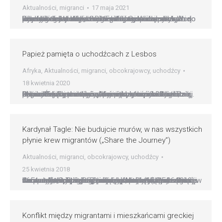
Aktualności
,
migranci
17 maja 2021
Po raz kolejny migranci i uchodźcy, którzy wcześniej przebywali w obozie na greckiej wyspie Lesbos, wjechali do Włoch „korytarzem humanitarnym”. W poniedziałek podała to do wiadomości włoska wspólnota katolicka Sant’Egidio. Czterdziestu uchodźców, w większości z Afganistanu, przybyło do Rzymu tego ranka i wkrótce zostanie rozesłanych do kilku regionów Włoch. Przepełniony obóz na Lesbos Ruchy i…
Papież pamięta o uchodźcach z Lesbos
Afryka
,
Aktualności
,
migranci
,
obcokrajowcy
,
uchodźcy
18 kwietnia 2020
?Nie chcę zapomnieć o wyspie Lesbos? ? tymi słowami kilka dni temu, w uroczystość wielkanocną, Papież Franciszek przypomniał o cierpieniach migrantów i uchodźców, wśród nich wielu dzieci, przebywających na greckiej wyspie u wybrzeży Turcji. Ojciec Święty przebywał pomiędzy nimi cztery lata temu. 16 kwietnia obóz Moria wraz z nim odwiedzili: Patriarcha Ekumeniczny Konstantynopola Bartłomiej oraz…
Kardynał Tagle: Nie budujcie murów, w nas wszystkich
płynie krew migrantów („Share the Journey”)
Aktualności
,
migranci
,
obcokrajowcy
,
uchodźcy
25 kwietnia 2018
Caritas Internationalis, międzynarodowa konfederacja 165 katolickich agencji pomocy humanitarnej, rozpoczyna „Tydzień Globalnej Akcji” (17-25.06.2018) w ramach kampanii „Podziel się podróżą” („Share the Journey”), aby przyczynić się do pozytywnych zmian we wszystkich, którzy mają doświadczenie w migracji. Kampania „Podziel się podróżą”, która rozpoczęła się we wrześniu ubiegłego roku, została zainspirowana wezwaniem papieża Franciszka do przyłączenia się…
Konflikt między migrantami i mieszkańcami greckiej