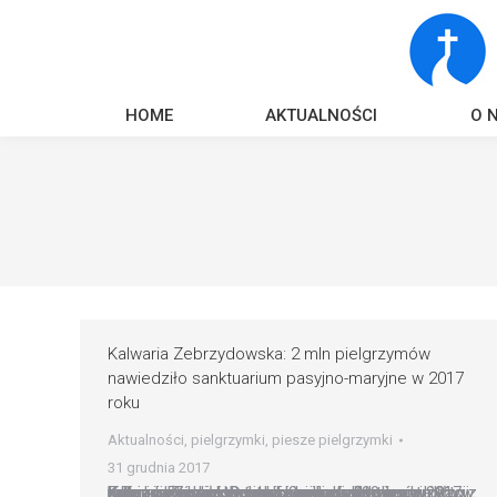
HOME
AKTUALNOŚCI
O 
Kalwaria Zebrzydowska: 2 mln pielgrzymów
nawiedziło sanktuarium pasyjno-maryjne w 2017
roku
Aktualności
,
pielgrzymki
,
piesze pielgrzymki
31 grudnia 2017
Kalwaria Zebrzydowska: 2 mln pielgrzymów nawiedziło sanktuarium pasyjno-maryjne w 2017 roku Liczne pielgrzymki, obchody 400-lecia lokacji Kalwarii Zebrzydowskiej i zmiany personalne ? to tylko niektóre z ważnych wydarzeń, którymi żyło w mijającym roku sanktuarium w Kalwarii Zebrzydowskiej. Do polskiej Jerozolimy pielgrzymowało w tym czasie ok. 2 mln pątników z kraju i zagranicy. Do najliczniejszych grup…