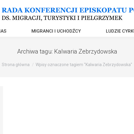
NAS
MIGRANCI I UCHODŹCY
LUDZIE CYRK
Archiwa tagu:
Kalwaria Zebrzydowska
Strona główna
Wpisy oznaczone tagiem "Kalwaria Zebrzydowska"