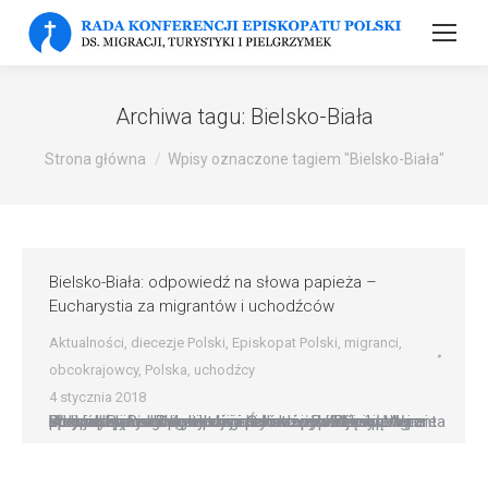
Archiwa tagu:
Bielsko-Biała
Strona główna
Wpisy oznaczone tagiem "Bielsko-Biała"
Bielsko-Biała: odpowiedź na słowa papieża –
Eucharystia za migrantów i uchodźców
Aktualności
,
diecezje Polski
,
Episkopat Polski
,
migranci
,
obcokrajowcy
,
Polska
,
uchodźcy
4 stycznia 2018
Bielsko-Biała: odpowiedź na słowa papieża – Eucharystia za migrantów i uchodźców W związku z przypadającym 14 stycznia Światowym Dniem Migranta i Uchodźcy oraz w odpowiedzi na apel Kościoła oraz słowa papieża Franciszka i prymasa Polski abp. Wojciecha Polaka, diecezja bielsko-żywiecka podejmie specjalną modlitwę za migrantów i uchodźców. W sposób szczególny obejmie ona mieszkających w Polsce…