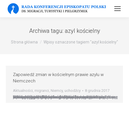
Archiwa tagu:
azyl kościelny
Strona główna
Wpisy oznaczone tagiem "azyl kościelny"
Zapowiedź zmian w kościelnym prawie azylu w
Niemczech
Aktualności
,
migranci
,
Niemcy
,
uchodźcy
8 grudnia 2017
Władze niemieckie i Kościoły będą pracować nad nową formułą azylu kościelnego Rząd federalny, rządy poszczególnych krajów (Landów) i władze Kościołów w Niemczech chcą omówić i na nowo opracować stniejącą praktykę kościelnego prawa azylu. Nawiązując do raportu o zwiększonej liczbie przypadków kościelnego azylu federalny minister spraw wewnętrznych Thomas de Maizi?re ogłosił w piątek w Lipsku: ?Zgodziliśmy…