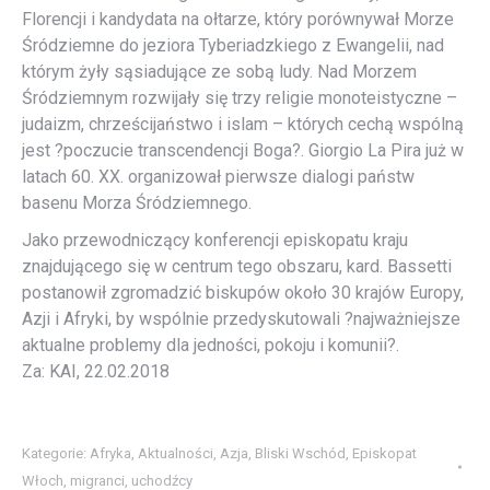
Florencji i kandydata na ołtarze, który porównywał Morze
Śródziemne do jeziora Tyberiadzkiego z Ewangelii, nad
którym żyły sąsiadujące ze sobą ludy. Nad Morzem
Śródziemnym rozwijały się trzy religie monoteistyczne –
judaizm, chrześcijaństwo i islam – których cechą wspólną
jest ?poczucie transcendencji Boga?. Giorgio La Pira już w
latach 60. XX. organizował pierwsze dialogi państw
basenu Morza Śródziemnego.
Jako przewodniczący konferencji episkopatu kraju
znajdującego się w centrum tego obszaru, kard. Bassetti
postanowił zgromadzić biskupów około 30 krajów Europy,
Azji i Afryki, by wspólnie przedyskutowali ?najważniejsze
aktualne problemy dla jedności, pokoju i komunii?.
Za: KAI, 22.02.2018
Kategorie:
Afryka
,
Aktualności
,
Azja
,
Bliski Wschód
,
Episkopat
Włoch
,
migranci
,
uchodźcy