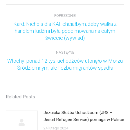
Nawigacja
wpisów
POPRZEDNIE
Kard. Nichols dla KAI: chciałbym, żeby walka z
Poprzedni
handlem ludźmi była podejmowana na całym
wpis:
świecie (wywiad)
NASTĘPNE
Włochy: ponad 12 tys. uchodźców utonęło w Morzu
Następny
Śródziemnym, ale liczba migrantów spadła
wpis:
Related Posts
Jezuicka Służba Uchodźcom (JRS –
Jesuit Refugee Service) pomaga w Polsce
24 lutego 2024