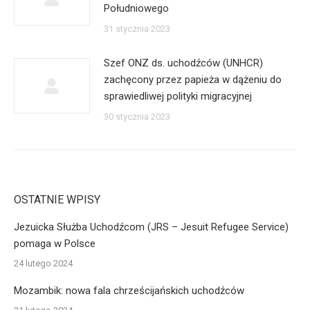
Południowego
31 stycznia 2023
Szef ONZ ds. uchodźców (UNHCR)
zachęcony przez papieża w dążeniu do
sprawiedliwej polityki migracyjnej
30 stycznia 2023
OSTATNIE WPISY
Jezuicka Służba Uchodźcom (JRS – Jesuit Refugee Service)
pomaga w Polsce
24 lutego 2024
Mozambik: nowa fala chrześcijańskich uchodźców