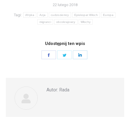
22 lutego 2018
Tagi:
Afryka
Azja
cudzoziemcy
Episkopat Włoch
Europa
migranci
obcokrajowcy
Włochy
Udostępnij ten wpis
Share
Share
Share
on
on
on
Facebook
Twitter
LinkedIn
Autor:
Rada