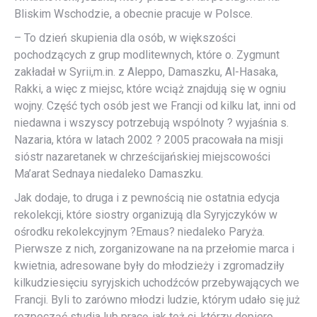
Bliskim Wschodzie, a obecnie pracuje w Polsce.
– To dzień skupienia dla osób, w większości
pochodzących z grup modlitewnych, które o. Zygmunt
zakładał w Syrii,m.in. z Aleppo, Damaszku, Al-Hasaka,
Rakki, a więc z miejsc, które wciąż znajdują się w ogniu
wojny. Część tych osób jest we Francji od kilku lat, inni od
niedawna i wszyscy potrzebują wspólnoty ? wyjaśnia s.
Nazaria, która w latach 2002 ? 2005 pracowała na misji
sióstr nazaretanek w chrześcijańskiej miejscowości
Ma’arat Sednaya niedaleko Damaszku.
Jak dodaje, to druga i z pewnością nie ostatnia edycja
rekolekcji, które siostry organizują dla Syryjczyków w
ośrodku rekolekcyjnym ?Emaus? niedaleko Paryża.
Pierwsze z nich, zorganizowane na na przełomie marca i
kwietnia, adresowane były do młodzieży i zgromadziły
kilkudziesięciu syryjskich uchodźców przebywających we
Francji. Byli to zarówno młodzi ludzie, którym udało się już
rozpocząć studia lub pracę, jak też ci, którzy dopiero