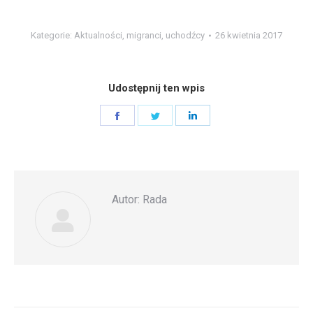
Kategorie:
Aktualności
,
migranci
,
uchodźcy
26 kwietnia 2017
Udostępnij ten wpis
Share
Share
Share
on
on
on
Facebook
Twitter
LinkedIn
Autor:
Rada