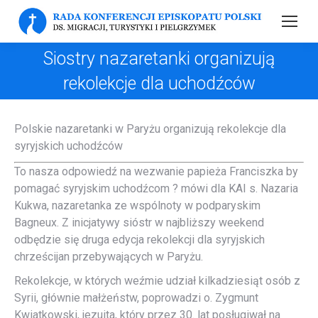
Siostry nazaretanki organizują
rekolekcje dla uchodźców
Polskie nazaretanki w Paryżu organizują rekolekcje dla
syryjskich uchodźców
To nasza odpowiedź na wezwanie papieża Franciszka by
pomagać syryjskim uchodźcom ? mówi dla KAI s. Nazaria
Kukwa, nazaretanka ze wspólnoty w podparyskim
Bagneux. Z inicjatywy sióstr w najbliższy weekend
odbędzie się druga edycja rekolekcji dla syryjskich
chrześcijan przebywających w Paryżu.
Rekolekcje, w których weźmie udział kilkadziesiąt osób z
Syrii, głównie małżeństw, poprowadzi o. Zygmunt
Kwiatkowski, jezuita, który przez 30. lat posługiwał na