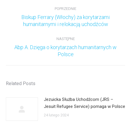
Nawigacja
wpisów
POPRZEDNIE
Biskup Ferrary (Włochy) za korytarzami
Poprzedni
humanitarnymi i relokacją uchodźców
wpis:
NASTĘPNE
Abp A. Dzięga o korytarzach humanitarnych w
Następny
Polsce
wpis:
Related Posts
Jezuicka Służba Uchodźcom (JRS –
Jesuit Refugee Service) pomaga w Polsce
24 lutego 2024