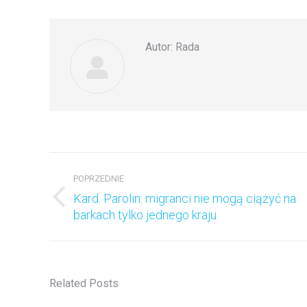
F
Autor:
Rada
Nawigacja
wpisów
POPRZEDNIE
Kard. Parolin: migranci nie mogą ciążyć na
Poprzedni
barkach tylko jednego kraju
wpis:
Related Posts