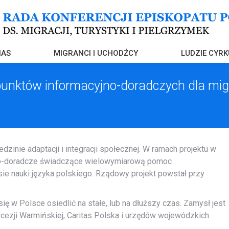
NAS
MIGRANCI I UCHODŹCY
LUDZIE CYRK
 punktów informacyjno-doradczych dla mi
zinie adaptacji i integracji społecznej. W ramach projektu w
no-doradcze świadczące wielowymiarową pomoc
e nauki języka polskiego. Rządowy projekt powstał przy
się w Polsce osiedlić na stałe, lub na dłuższy czas. Zamysł jest
cezji Warmińskiej, Caritas Polska i urzędów wojewódzkich.