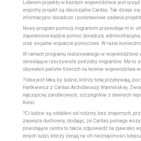
Liderem projektu w każdym województwie jest urząd
wspólny projekt są diecezjalne Caritas. Tak dzieje 
informacyjno-doradcze i podstawowe zadania projektu 
Nowy program pomocy migrantom przewiduje m.in. ut
zapewniona będzie pomoc doradcza, administracyjna,
oraz socjalne wsparcie pomocowe. W razie koniecznoś
W ramach programu realizowanego w województwie 
określające rzeczywiste potrzeby migrantów. Ma to sł
obywateli państw trzecich na terenie województwa 
?Idea jest taka, by ludzie, którzy tutaj przybywają, poc
Hartkiewicz z Caritas Archidiecezji Warmińskiej. Zwr
najczęściej zarobkowych, szczególnie z dawnych republ
Korei.
?Ci ludzie są oddaleni od rodziny, bez znajomych, pr
zauważa duchowny, dodając, że Caritas pomaga wszy
powstające centra to także odpowiedź na zjawisko 
innych ludzi, którzy żerują na ich nieznajomości tut