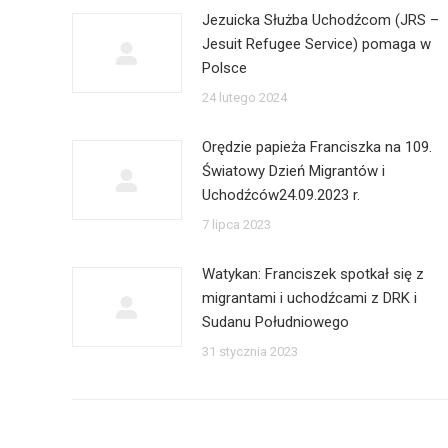
Jezuicka Służba Uchodźcom (JRS –
Jesuit Refugee Service) pomaga w
Polsce
24 lutego 2024
Orędzie papieża Franciszka na 109.
Światowy Dzień Migrantów i
Uchodźców24.09.2023 r.
7 lipca 2023
Watykan: Franciszek spotkał się z
migrantami i uchodźcami z DRK i
Sudanu Południowego
31 stycznia 2023