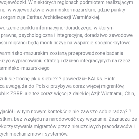
 wojewódzki. W niektórych regionach podmiotem realizującym
się np. w województwie warmińsko-mazurskim, gdzie punkty
organizuje Caritas Archidiecezji Warmińskiej.
worzenie punktu informacyjno-doradczego, w którym
 prawna, psychologiczna i integracyjna, doradztwo zawodowe
ci migranci będą mogli liczyć na wsparcie socjalno-bytowe.
warmińsko-mazurskim zostaną przeprowadzone badania
użyć wypracowaniu strategii działań integracyjnych na rzecz
warmińsko-mazurskiego.
zuli się trochę jak u siebie? ? powiedział KAI ks. Piotr
aca uwagę, że do Polski przybywa coraz więcej migrantów,
ik ZSRR, ale też coraz więcej z dalekiej Azji: Wietnamu, Chin,
zyjaciół i w tym nowym kontekście nie zawsze sobie radzą? ?
stkim, bez względu na narodowość czy wyznanie. Zaznacza, że
wykorzystywania migrantów przez nieuczciwych pracodawców i
ejszych mechanizmów i systemów.