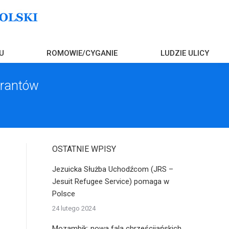
U
ROMOWIE/CYGANIE
LUDZIE ULICY
grantów
OSTATNIE WPISY
Jezuicka Służba Uchodźcom (JRS –
Jesuit Refugee Service) pomaga w
Polsce
24 lutego 2024
Mozambik: nowa fala chrześcijańskich