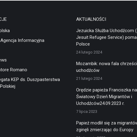
CJE
AKTUALNOŚCI
olska
Jezuicka Służba Uchodźcom 
Jesuit Refugee Service) pom
 Agencja Informacyjna
Polsce
24 lutego 2024
ews
Mozambik: nowa fala chrześci
atore Romano
uchodźców
21 lutego 2024
egata KEP ds. Duszpasterstwa
Polskiej
Orędzie papieża Franciszka na
Światowy Dzień Migrantów i
Uchodźców24.09.2023 r.
7 lipca 2023
Papież modlił się za migrantów
zginęli zmierzając do Europy