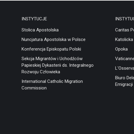
INSTYTUCJE
INSTYTU
Stolica Apostolska
Caritas P
Nuncjatura Apostolska w Polsce
Katolicka
Konferencja Episkopatu Polski
Opoka
Sekcja Migrantów i Uchodźców
Vaticann
Papieskiej Dykasterii ds. Integralnego
L'Osserv
Rozwoju Człowieka
Biuro Del
International Catholic Migration
Emigracji 
Commission