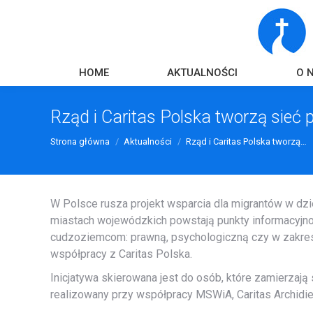
HOME
AKTUALNOŚCI
O 
Rząd i Caritas Polska tworzą sieć
Strona główna
Aktualności
Rząd i Caritas Polska tworzą…
W Polsce rusza projekt wsparcia dla migrantów w dzied
miastach wojewódzkich powstają punkty informacyj
cudzoziemcom: prawną, psychologiczną czy w zakresi
współpracy z Caritas Polska.
Inicjatywa skierowana jest do osób, które zamierzają 
realizowany przy współpracy MSWiA, Caritas Archidie