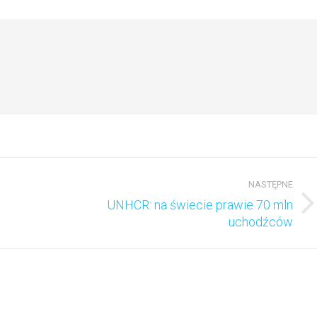
acebook
Twitter
LinkedIn
NASTĘPNE
UNHCR: na świecie prawie 70 mln
Następny
uchodźców
wpis: