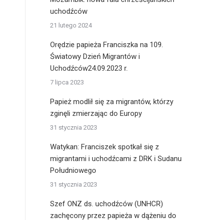
uchodźców
21 lutego 2024
Orędzie papieża Franciszka na 109.
Światowy Dzień Migrantów i
Uchodźców24.09.2023 r.
7 lipca 2023
Papież modlił się za migrantów, którzy
zginęli zmierzając do Europy
31 stycznia 2023
Watykan: Franciszek spotkał się z
migrantami i uchodźcami z DRK i Sudanu
Południowego
31 stycznia 2023
Szef ONZ ds. uchodźców (UNHCR)
zachęcony przez papieża w dążeniu do