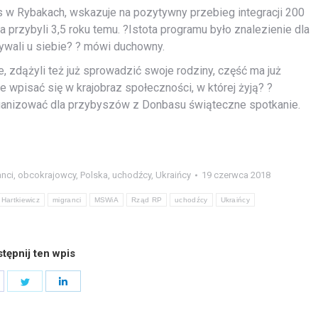
as w Rybakach, wskazuje na pozytywny przebieg integracji 200
przybyli 3,5 roku temu. ?Istota programu było znalezienie dla
onywali u siebie? ? mówi duchowny.
, zdążyli też już sprowadzić swoje rodziny, część ma już
e wpisać się w krajobraz społeczności, w której żyją? ?
organizować dla przybyszów z Donbasu świąteczne spotkanie.
nci
,
obcokrajowcy
,
Polska
,
uchodźcy
,
Ukraińcy
19 czerwca 2018
 Hartkiewicz
migranci
MSWiA
Rząd RP
uchodźcy
Ukraińcy
tępnij ten wpis
hare
Share
Share
n
on
on