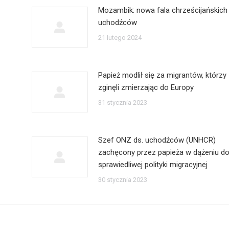
Mozambik: nowa fala chrześcijańskich
uchodźców
21 lutego 2024
Papież modlił się za migrantów, którzy
zginęli zmierzając do Europy
31 stycznia 2023
Szef ONZ ds. uchodźców (UNHCR)
zachęcony przez papieża w dążeniu d
sprawiedliwej polityki migracyjnej
30 stycznia 2023