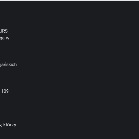
(JRS –
aga w
jańskich
 109.
, którzy