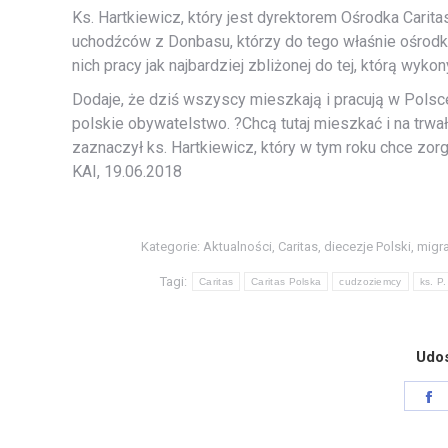
Ks. Hartkiewicz, który jest dyrektorem Ośrodka Carit
uchodźców z Donbasu, którzy do tego właśnie ośrodka 
nich pracy jak najbardziej zbliżonej do tej, którą wyk
Dodaje, że dziś wszyscy mieszkają i pracują w Polsce
polskie obywatelstwo. ?Chcą tutaj mieszkać i na trwał
zaznaczył ks. Hartkiewicz, który w tym roku chce z
KAI, 19.06.2018
Kategorie:
Aktualności
,
Caritas
,
diecezje Polski
,
migra
Tagi:
Caritas
Caritas Polska
cudzoziemcy
ks. P.
Udos
S
o